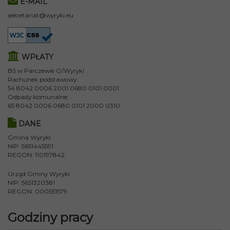
E-MAIL
sekretariat@wyryki.eu
WPŁATY
BS w Parczewie O/Wyryki
Rachunek podstawowy:
54 8042 0006 2001 0680 0101 0001
Odpady komunalne:
65 8042 0006 0680 0101 2000 0310
DANE
Gmina Wyryki
NIP: 5651445591
REGON: 110197842
Urząd Gminy Wyryki
NIP: 5651320381
REGON: 000551579
Godziny pracy