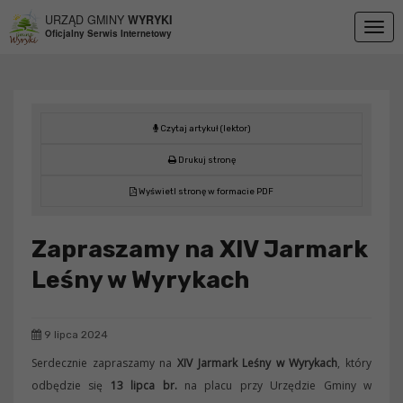
Przejdź do menu
Przejdź do stopki strony
Przejdź do głównej treści strony
URZĄD GMINY
WYRYKI
Togg
Oficjalny Serwis Internetowy
navig
Czytaj artykuł (lektor)
Drukuj stronę
Wyświetl stronę w formacie PDF
Zapraszamy na XIV Jarmark
Leśny w Wyrykach
9 lipca 2024
Serdecznie zapraszamy na
XIV Jarmark Leśny w Wyrykach
, który
odbędzie się
13 lipca br.
na placu przy Urzędzie Gminy w