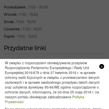
Poniedziałek
:
7:00 - 15:00
Wtorek
:
7:30 - 15:30
Środa
:
7:00 - 15:00
Czwartek
:
7:00 - 15:00
Piątek
:
7:00 - 15:00
Przydatne linki
Starostwo Powiatowe we Włodawie
W związku z rozpoczęciem obowiązywania przepisów
x
Lubelski Urząd Wojewódzki w Lublinie
Rozporządzenia Parlamentu Europejskiego i Rady Unii
Europejskiej 2016/679 z dnia 27 kwietnia 2016 r. w sprawie
Urząd Marszałkowski Województwa Lubelskiego w Lublinie
ochrony osób fizycznych w związku z przetwarzaniem danych
Serwis Rzeczypospolitej Polskiej
osobowych i w sprawie swobodnego przepływu takich danych
PGE – Planowane wyłączenia prądu
oraz uchylenia dyrektywy 95/46/WE ogólne rozporządzenie o
Poczta E-mail
ochronie danych, informujemy, że od dnia 25 maja 2018 r. na
naszym portalu obowiązuje zaktualizowana
Polityka
Prywatności.
Copyright 2020@ - Urząd Gminy Wyryki