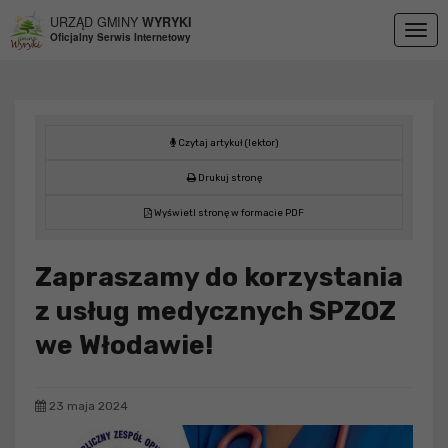
Przejdź do menu
Przejdź do stopki strony
Przejdź do głównej treści strony
URZĄD GMINY
WYRYKI
Togg
Oficjalny Serwis Internetowy
navig
Czytaj artykuł (lektor)
Drukuj stronę
Wyświetl stronę w formacie PDF
Zapraszamy do korzystania
z usług medycznych SPZOZ
we Włodawie!
23 maja 2024