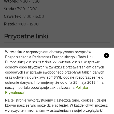
Wtorek
:
7:30 - 15:30
Środa
:
7:00 - 15:00
Czwartek
:
7:00 - 15:00
Piątek
:
7:00 - 15:00
Przydatne linki
Starostwo Powiatowe we Włodawie
W związku z rozpoczęciem obowiązywania przepisów
x
Lubelski Urząd Wojewódzki w Lublinie
Rozporządzenia Parlamentu Europejskiego i Rady Unii
Europejskiej 2016/679 z dnia 27 kwietnia 2016 r. w sprawie
Urząd Marszałkowski Województwa Lubelskiego w Lublinie
ochrony osób fizycznych w związku z przetwarzaniem danych
Serwis Rzeczypospolitej Polskiej
osobowych i w sprawie swobodnego przepływu takich danych
PGE – Planowane wyłączenia prądu
oraz uchylenia dyrektywy 95/46/WE ogólne rozporządzenie o
Poczta E-mail
ochronie danych, informujemy, że od dnia 25 maja 2018 r. na
naszym portalu obowiązuje zaktualizowana
Polityka
Prywatności.
Na tej stronie wykorzystujemy ciasteczka (ang. cookies), dzięki
Copyright 2020@ - Urząd Gminy Wyryki
którym nasz serwis może działać lepiej. W każdej chwili możesz
wyłączyć ten mechanizm w ustawieniach swojej przeglądarki.