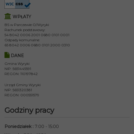
WPŁATY
BS w Parczewie O/Wyryki
Rachunek podstawowy:
54 8042 0006 2001 0680 0101 0001
Odpady komunalne:
65 8042 0006 0680 0101 2000 0310
DANE
Gmina Wyryki
NIP: 5651445591
REGON: 110197842
Urząd Gminy Wyryki
NIP: 5651320381
REGON: 000551579
Godziny pracy
Poniedziałek
:
7:00 - 15:00