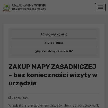
Przejdź do menu
Przejdź do stopki strony
Przejdź do głównej treści strony
URZĄD GMINY
WYRYKI
Togg
Oficjalny Serwis Internetowy
navig
Czytaj artykuł (lektor)
Drukuj stronę
Wyświetl stronę w formacie PDF
ZAKUP MAPY ZASADNICZEJ
– bez konieczności wizyty w
urzędzie
2 lipca 2025
W związku z przystąpieniem Urzędów Gmin do opracowywania