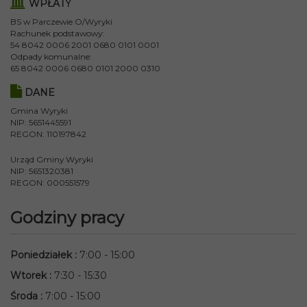
WPŁATY
BS w Parczewie O/Wyryki
Rachunek podstawowy:
54 8042 0006 2001 0680 0101 0001
Odpady komunalne:
65 8042 0006 0680 0101 2000 0310
DANE
Gmina Wyryki
NIP: 5651445591
REGON: 110197842
Urząd Gminy Wyryki
NIP: 5651320381
REGON: 000551579
Godziny pracy
Poniedziałek
:
7:00 - 15:00
Wtorek
:
7:30 - 15:30
Środa
:
7:00 - 15:00