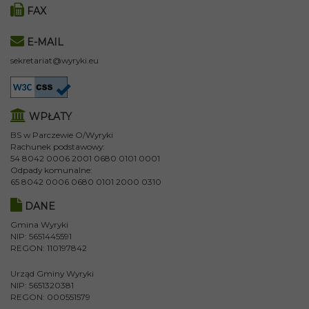
FAX
E-MAIL
sekretariat@wyryki.eu
WPŁATY
BS w Parczewie O/Wyryki
Rachunek podstawowy:
54 8042 0006 2001 0680 0101 0001
Odpady komunalne:
65 8042 0006 0680 0101 2000 0310
DANE
Gmina Wyryki
NIP: 5651445591
REGON: 110197842
Urząd Gminy Wyryki
NIP: 5651320381
REGON: 000551579