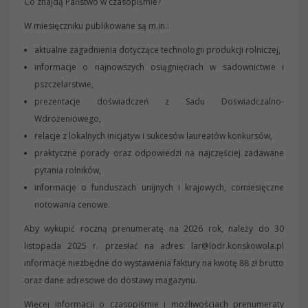
Co znajdą Państwo w czasopiśmie?
W miesięczniku publikowane są m.in.:
aktualne zagadnienia dotyczące technologii produkcji rolniczej,
informacje o najnowszych osiągnięciach w sadownictwie i
pszczelarstwie,
prezentacje doświadczeń z Sadu Doświadczalno-
Wdrożeniowego,
relacje z lokalnych inicjatyw i sukcesów laureatów konkursów,
praktyczne porady oraz odpowiedzi na najczęściej zadawane
pytania rolników,
informacje o funduszach unijnych i krajowych, comiesięczne
notowania cenowe.
Aby wykupić roczną prenumeratę na 2026 rok, należy do 30
listopada 2025 r. przesłać na adres: lar@lodr.konskowola.pl
informacje niezbędne do wystawienia faktury na kwotę 88 zł brutto
oraz dane adresowe do dostawy magazynu.
Więcej informacji o czasopiśmie i możliwościach prenumeraty