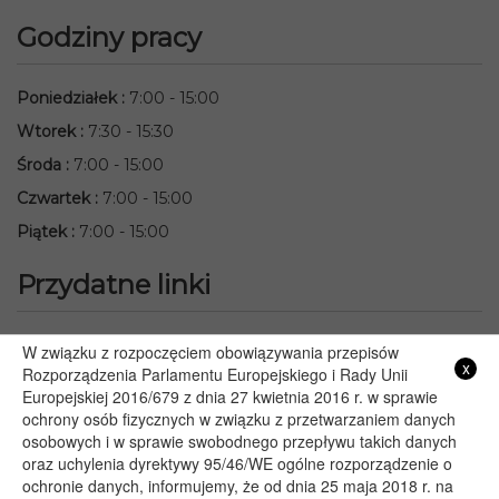
Godziny pracy
Poniedziałek
:
7:00 - 15:00
Wtorek
:
7:30 - 15:30
Środa
:
7:00 - 15:00
Czwartek
:
7:00 - 15:00
Piątek
:
7:00 - 15:00
Przydatne linki
Starostwo Powiatowe we Włodawie
W związku z rozpoczęciem obowiązywania przepisów
x
Rozporządzenia Parlamentu Europejskiego i Rady Unii
Lubelski Urząd Wojewódzki w Lublinie
Europejskiej 2016/679 z dnia 27 kwietnia 2016 r. w sprawie
Urząd Marszałkowski Województwa Lubelskiego w Lublinie
ochrony osób fizycznych w związku z przetwarzaniem danych
Serwis Rzeczypospolitej Polskiej
osobowych i w sprawie swobodnego przepływu takich danych
PGE – Planowane wyłączenia prądu
oraz uchylenia dyrektywy 95/46/WE ogólne rozporządzenie o
ochronie danych, informujemy, że od dnia 25 maja 2018 r. na
Poczta E-mail