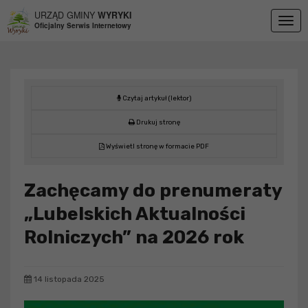
Przejdź do menu
Przejdź do stopki strony
Przejdź do głównej treści strony
URZĄD GMINY
WYRYKI
Togg
Oficjalny Serwis Internetowy
navig
Czytaj artykuł (lektor)
Drukuj stronę
Wyświetl stronę w formacie PDF
Zachęcamy do prenumeraty
„Lubelskich Aktualności
Rolniczych” na 2026 rok
14 listopada 2025