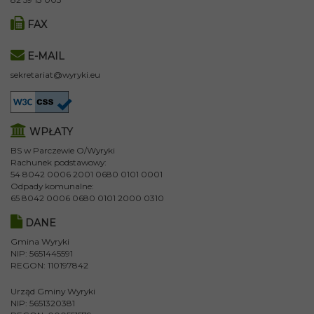
FAX
E-MAIL
sekretariat@wyryki.eu
WPŁATY
BS w Parczewie O/Wyryki
Rachunek podstawowy:
54 8042 0006 2001 0680 0101 0001
Odpady komunalne:
65 8042 0006 0680 0101 2000 0310
DANE
Gmina Wyryki
NIP: 5651445591
REGON: 110197842
Urząd Gminy Wyryki
NIP: 5651320381