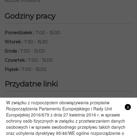
REGON: 000551579
Godziny pracy
Poniedziałek
:
7:00 - 15:00
Wtorek
:
7:30 - 15:30
Środa
:
7:00 - 15:00
Czwartek
:
7:00 - 15:00
Piątek
:
7:00 - 15:00
Przydatne linki
Starostwo Powiatowe we Włodawie
W związku z rozpoczęciem obowiązywania przepisów
x
Lubelski Urząd Wojewódzki w Lublinie
Rozporządzenia Parlamentu Europejskiego i Rady Unii
Europejskiej 2016/679 z dnia 27 kwietnia 2016 r. w sprawie
Urząd Marszałkowski Województwa Lubelskiego w Lublinie
ochrony osób fizycznych w związku z przetwarzaniem danych
Serwis Rzeczypospolitej Polskiej
osobowych i w sprawie swobodnego przepływu takich danych
PGE – Planowane wyłączenia prądu
oraz uchylenia dyrektywy 95/46/WE ogólne rozporządzenie o