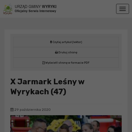
Przejdź do menu
Przejdź do stopki strony
Przejdź do głównej treści strony
URZĄD GMINY
WYRYKI
Togg
Oficjalny Serwis Internetowy
navig
Czytaj artykuł (lektor)
Drukuj stronę
Wyświetl stronę w formacie PDF
X Jarmark Leśny w
Wyrykach (47)
29 października 2020