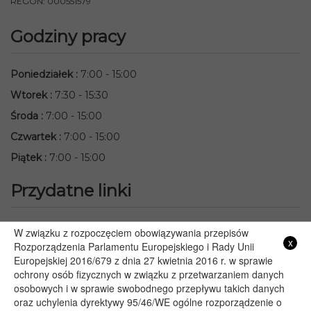
REGON: 000551579
Godziny pracy
Poniedziałek
:
7:00 - 15:00
Wtorek
:
7:30 - 15:30
Środa
:
7:00 - 15:00
Czwartek
:
7:00 - 15:00
Piątek
:
7:00 - 15:00
Przydatne linki
Starostwo Powiatowe we Włodawie
W związku z rozpoczęciem obowiązywania przepisów
x
Lubelski Urząd Wojewódzki w Lublinie
Rozporządzenia Parlamentu Europejskiego i Rady Unii
Europejskiej 2016/679 z dnia 27 kwietnia 2016 r. w sprawie
Urząd Marszałkowski Województwa Lubelskiego w Lublinie
ochrony osób fizycznych w związku z przetwarzaniem danych
Serwis Rzeczypospolitej Polskiej
osobowych i w sprawie swobodnego przepływu takich danych
PGE – Planowane wyłączenia prądu
oraz uchylenia dyrektywy 95/46/WE ogólne rozporządzenie o