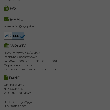
FAX
E-MAIL
sekretariat@wyryki.eu
WPŁATY
BS w Parczewie O/Wyryki
Rachunek podstawowy:
54 8042 0006 2001 0680 0101 0001
Odpady komunalne:
65 8042 0006 0680 0101 2000 0310
DANE
Gmina Wyryki
NIP: 5651445591
REGON: 110197842
Urząd Gminy Wyryki
NIP: 5651320381