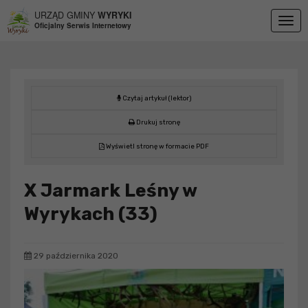
Przejdź do menu
Przejdź do stopki strony
Przejdź do głównej treści strony
URZĄD GMINY
WYRYKI
Togg
Oficjalny Serwis Internetowy
navig
Czytaj artykuł (lektor)
Drukuj stronę
Wyświetl stronę w formacie PDF
X Jarmark Leśny w
Wyrykach (33)
29 października 2020