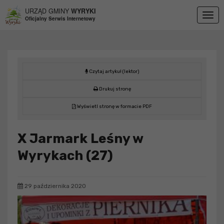
Przejdź do menu
Przejdź do stopki strony
Przejdź do głównej treści strony
URZĄD GMINY
WYRYKI
Togg
Oficjalny Serwis Internetowy
navig
Czytaj artykuł (lektor)
Drukuj stronę
Wyświetl stronę w formacie PDF
X Jarmark Leśny w
Wyrykach (27)
29 października 2020