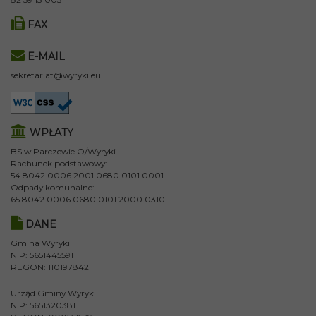
FAX
E-MAIL
sekretariat@wyryki.eu
WPŁATY
BS w Parczewie O/Wyryki
Rachunek podstawowy:
54 8042 0006 2001 0680 0101 0001
Odpady komunalne:
65 8042 0006 0680 0101 2000 0310
DANE
Gmina Wyryki
NIP: 5651445591
REGON: 110197842
Urząd Gminy Wyryki
NIP: 5651320381