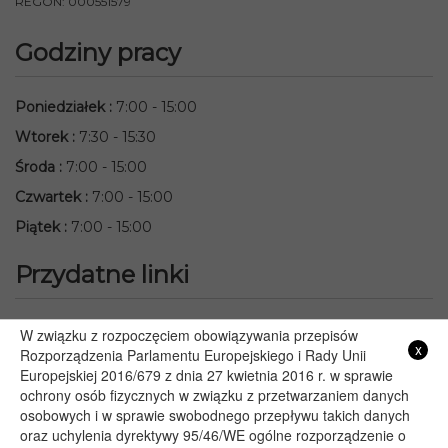
REGON: 000551579
Godziny pracy
Poniedziałek
:
7:00 - 15:00
Wtorek
:
7:30 - 15:30
Środa
:
7:00 - 15:00
Czwartek
:
7:00 - 15:00
Piątek
:
7:00 - 15:00
Przydatne linki
Starostwo Powiatowe we Włodawie
W związku z rozpoczęciem obowiązywania przepisów
x
Lubelski Urząd Wojewódzki w Lublinie
Rozporządzenia Parlamentu Europejskiego i Rady Unii
Europejskiej 2016/679 z dnia 27 kwietnia 2016 r. w sprawie
Urząd Marszałkowski Województwa Lubelskiego w Lublinie
ochrony osób fizycznych w związku z przetwarzaniem danych
Serwis Rzeczypospolitej Polskiej
osobowych i w sprawie swobodnego przepływu takich danych
PGE – Planowane wyłączenia prądu
oraz uchylenia dyrektywy 95/46/WE ogólne rozporządzenie o