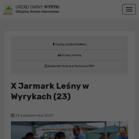
Przejdź do menu
Przejdź do stopki strony
Przejdź do głównej treści strony
URZĄD GMINY
WYRYKI
Togg
Oficjalny Serwis Internetowy
navig
Czytaj artykuł (lektor)
Drukuj stronę
Wyświetl stronę w formacie PDF
X Jarmark Leśny w
Wyrykach (23)
29 października 2020