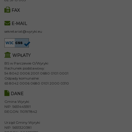
FAX
E-MAIL
sekretariat@wyryki.eu
WPŁATY
BS w Parczewie O/Wyryki
Rachunek podstawowy:
54 8042 0006 2001 0680 0101 0001
Odpady komunalne:
65 8042 0006 0680 0101 2000 0310
DANE
Gmina Wyryki
NIP: 5651445591
REGON: 110197842
Urząd Gminy Wyryki
NIP: 5651320381