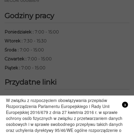
REGON: 000551579
Godziny pracy
Poniedziałek
:
7:00 - 15:00
Wtorek
:
7:30 - 15:30
Środa
:
7:00 - 15:00
Czwartek
:
7:00 - 15:00
Piątek
:
7:00 - 15:00
Przydatne linki
Starostwo Powiatowe we Włodawie
W związku z rozpoczęciem obowiązywania przepisów
x
Lubelski Urząd Wojewódzki w Lublinie
Rozporządzenia Parlamentu Europejskiego i Rady Unii
Europejskiej 2016/679 z dnia 27 kwietnia 2016 r. w sprawie
Urząd Marszałkowski Województwa Lubelskiego w Lublinie
ochrony osób fizycznych w związku z przetwarzaniem danych
Serwis Rzeczypospolitej Polskiej
osobowych i w sprawie swobodnego przepływu takich danych
PGE – Planowane wyłączenia prądu
oraz uchylenia dyrektywy 95/46/WE ogólne rozporządzenie o