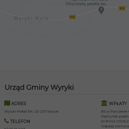
Urząd Gminy Wyryki
ADRES
WPŁATY
Wyryki-Połód 154, 22-205 Wyryki
BS w Parczewie
Rachunek podst
TELEFON
54 8042 0006 2
Odpady komuna