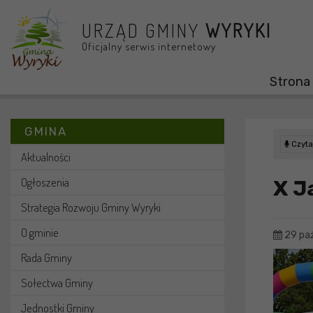
Przejdź do menu
Przejdź do stopki strony
Przejdź do głównej treści strony
URZĄD GMINY
WYRYKI
Oficjalny serwis internetowy
Strona
GMINA
Czytaj
Aktualności
Ogłoszenia
X J
Strategia Rozwoju Gminy Wyryki
O gminie
29 paź
Rada Gminy
Sołectwa Gminy
Jednostki Gminy