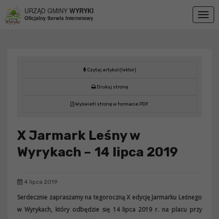
Przejdź do menu
Przejdź do stopki strony
Przejdź do głównej treści strony
URZĄD GMINY
WYRYKI
Togg
Oficjalny Serwis Internetowy
navig
Czytaj artykuł (lektor)
Drukuj stronę
Wyświetl stronę w formacie PDF
X Jarmark Leśny w
Wyrykach – 14 lipca 2019
4 lipca 2019
Serdecznie zapraszamy na tegoroczną X edycję Jarmarku Leśnego
w Wyrykach, który odbędzie się 14 lipca 2019 r. na placu przy