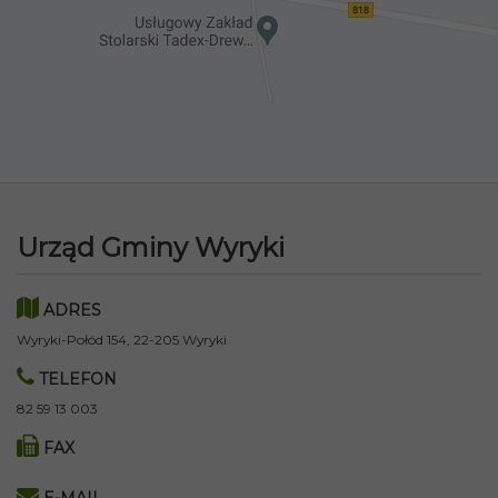
Urząd Gminy Wyryki
ADRES
Wyryki-Połód 154, 22-205 Wyryki
TELEFON
82 59 13 003
FAX
E-MAIL