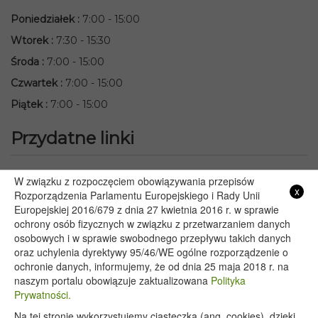
Poniedziałek
:
7:00 - 15:00
Wtorek
:
7:30 - 15:30
Środa
:
7:00 - 15:00
Czwartek
:
7:00 - 15:00
Piątek
:
7:00 - 15:00
Przydatne linki
Starostwo Powiatowe we Włodawie
W związku z rozpoczęciem obowiązywania przepisów
x
Lubelski Urząd Wojewódzki w Lublinie
Rozporządzenia Parlamentu Europejskiego i Rady Unii
Europejskiej 2016/679 z dnia 27 kwietnia 2016 r. w sprawie
Urząd Marszałkowski Województwa Lubelskiego w Lublinie
ochrony osób fizycznych w związku z przetwarzaniem danych
Serwis Rzeczypospolitej Polskiej
osobowych i w sprawie swobodnego przepływu takich danych
PGE – Planowane wyłączenia prądu
oraz uchylenia dyrektywy 95/46/WE ogólne rozporządzenie o
Poczta E-mail
ochronie danych, informujemy, że od dnia 25 maja 2018 r. na
naszym portalu obowiązuje zaktualizowana
Polityka
Prywatności.
Na tej stronie wykorzystujemy ciasteczka (ang. cookies), dzięki
Copyright 2020@ - Urząd Gminy Wyryki