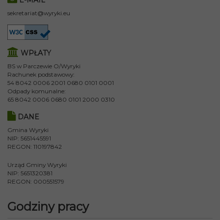
sekretariat@wyryki.eu
WPŁATY
BS w Parczewie O/Wyryki
Rachunek podstawowy:
54 8042 0006 2001 0680 0101 0001
Odpady komunalne:
65 8042 0006 0680 0101 2000 0310
DANE
Gmina Wyryki
NIP: 5651445591
REGON: 110197842
Urząd Gminy Wyryki
NIP: 5651320381
REGON: 000551579
Godziny pracy