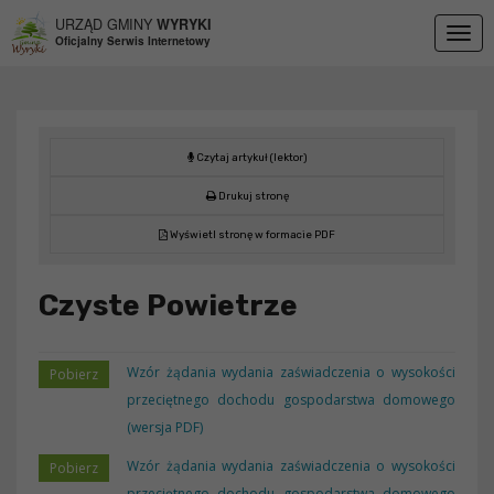
Przejdź do menu
Przejdź do stopki strony
Przejdź do głównej treści strony
URZĄD GMINY
WYRYKI
Togg
Oficjalny Serwis Internetowy
navig
Czytaj artykuł (lektor)
Drukuj stronę
Wyświetl stronę w formacie PDF
Czyste Powietrze
Wzór żądania wydania zaświadczenia o wysokości
przeciętnego dochodu gospodarstwa domowego
(wersja PDF)
Wzór żądania wydania zaświadczenia o wysokości
przeciętnego dochodu gospodarstwa domowego