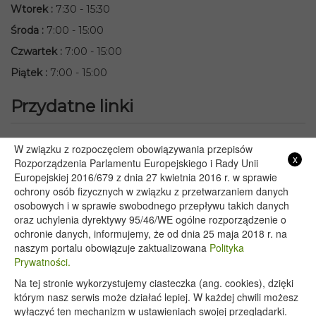
Wtorek
:
7:30 - 15:30
Środa
:
7:00 - 15:00
Czwartek
:
7:00 - 15:00
Piątek
:
7:00 - 15:00
Przydatne linki
Starostwo Powiatowe we Włodawie
W związku z rozpoczęciem obowiązywania przepisów
x
Lubelski Urząd Wojewódzki w Lublinie
Rozporządzenia Parlamentu Europejskiego i Rady Unii
Europejskiej 2016/679 z dnia 27 kwietnia 2016 r. w sprawie
Urząd Marszałkowski Województwa Lubelskiego w Lublinie
ochrony osób fizycznych w związku z przetwarzaniem danych
Serwis Rzeczypospolitej Polskiej
osobowych i w sprawie swobodnego przepływu takich danych
PGE – Planowane wyłączenia prądu
oraz uchylenia dyrektywy 95/46/WE ogólne rozporządzenie o
Poczta E-mail
ochronie danych, informujemy, że od dnia 25 maja 2018 r. na
naszym portalu obowiązuje zaktualizowana
Polityka
Prywatności.
Na tej stronie wykorzystujemy ciasteczka (ang. cookies), dzięki
Copyright 2020@ - Urząd Gminy Wyryki
którym nasz serwis może działać lepiej. W każdej chwili możesz
wyłączyć ten mechanizm w ustawieniach swojej przeglądarki.