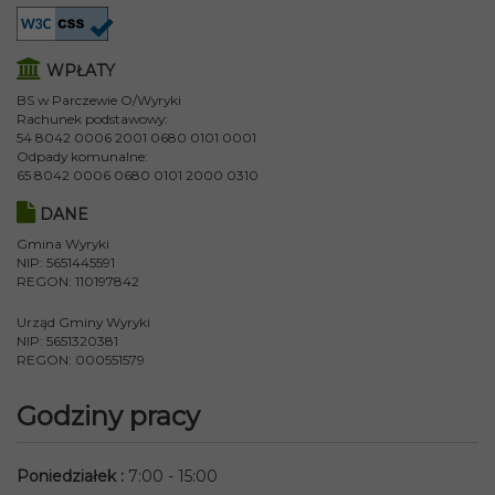
WPŁATY
BS w Parczewie O/Wyryki
Rachunek podstawowy:
54 8042 0006 2001 0680 0101 0001
Odpady komunalne:
65 8042 0006 0680 0101 2000 0310
DANE
Gmina Wyryki
NIP: 5651445591
REGON: 110197842
Urząd Gminy Wyryki
NIP: 5651320381
REGON: 000551579
Godziny pracy
Poniedziałek
:
7:00 - 15:00