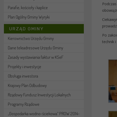
Podczas 
Parafie, kościoły i kaplice
obowiązu
Plan Ogólny Gminy Wyryki
Ciekawy
prowadze
URZĄD GMINY
Po zakoń
Kierownictwo Urzędu Gminy
technik 
Dane teleadresowe Urzędu Gminy
Zasady wystawiania faktur w KSeF
Projekty i inwestycje
Obsługa inwestora
Krajowy Plan Odbudowy
Rządowy Fundusz Inwestycji Lokalnych
Programy Rządowe
„Gospodarka wodno-ściekowa” PROW 2014-