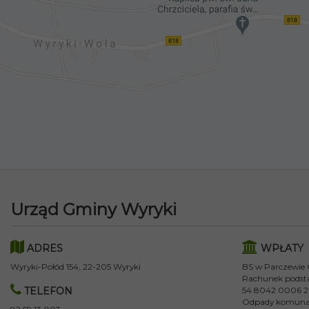
Urząd Gminy Wyryki
ADRES
WPŁATY
Wyryki-Połód 154, 22-205 Wyryki
BS w Parczewie
Rachunek podst
TELEFON
54 8042 0006 2
Odpady komuna