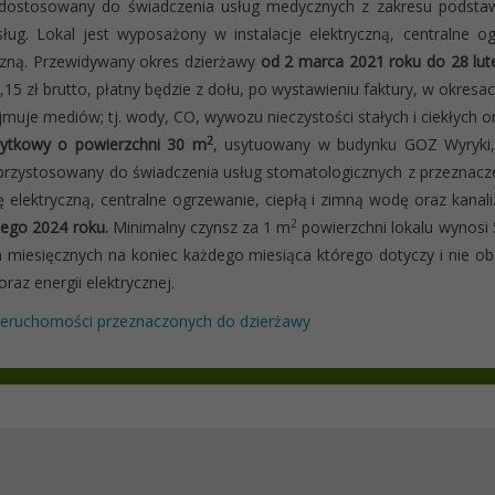
 dostosowany do świadczenia usług medycznych z zakresu podstaw
sług. Lokal jest wyposażony w instalacje elektryczną, centralne og
czną. Przewidywany okres dzierżawy
od 2 marca 2021 roku do 28 lut
,15 zł brutto, płatny będzie z dołu, po wystawieniu faktury, w okre
ejmuje mediów; tj. wody, CO, wywozu nieczystości stałych i ciekłych or
2
żytkowy o powierzchni 30 m
, usytuowany w budynku GOZ Wyryki,
przystosowany do świadczenia usług stomatologicznych z przeznacze
ję elektryczną, centralne ogrzewanie, ciepłą i zimną wodę oraz kana
2
tego 2024 roku.
Minimalny czynsz za 1 m
powierzchni lokalu wynosi 5
 miesięcznych na koniec każdego miesiąca którego dotyczy i nie ob
oraz energii elektrycznej.
ieruchomości przeznaczonych do dzierżawy