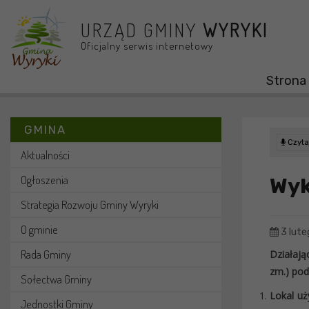
Przejdź do menu
Przejdź do stopki strony
Przejdź do głównej treści strony
URZĄD GMINY
WYRYKI
Oficjalny serwis internetowy
Strona
GMINA
Czytaj
Aktualności
Ogłoszenia
Wyk
Strategia Rozwoju Gminy Wyryki
O gminie
3 lute
Rada Gminy
Działają
zm.) pod
Sołectwa Gminy
Lokal uż
Jednostki Gminy