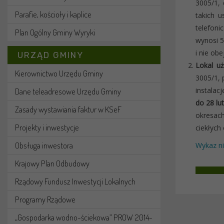
3005/1,
Parafie, kościoły i kaplice
takich u
telefoni
Plan Ogólny Gminy Wyryki
wynosi 5
i nie ob
URZĄD GMINY
Lokal u
Kierownictwo Urzędu Gminy
3005/1, 
instalac
Dane teleadresowe Urzędu Gminy
do 28 lu
Zasady wystawiania faktur w KSeF
okresach
Projekty i inwestycje
ciekłych 
Obsługa inwestora
Wykaz n
Krajowy Plan Odbudowy
Rządowy Fundusz Inwestycji Lokalnych
Programy Rządowe
„Gospodarka wodno-ściekowa” PROW 2014-