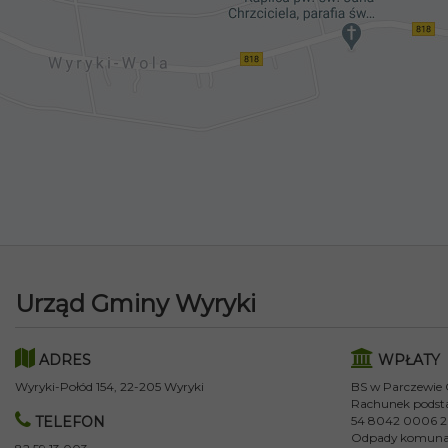
Urząd Gminy Wyryki
ADRES
WPŁATY
Wyryki-Połód 154, 22-205 Wyryki
BS w Parczewie
Rachunek podst
TELEFON
54 8042 0006 2
Odpady komuna