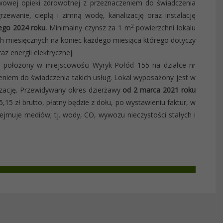
owej opieki zdrowotnej z przeznaczeniem do świadczenia
rzewanie, ciepłą i zimną wodę, kanalizację oraz instalację
2
ego 2024 roku.
Minimalny czynsz za 1 m
powierzchni lokalu
sach miesięcznych na koniec każdego miesiąca którego dotyczy
az energii elektrycznej.
 położony w miejscowości Wyryk-Połód 155 na działce nr
niem do świadczenia takich usług. Lokal wyposażony jest w
lizację. Przewidywany okres dzierżawy
od 2 marca 2021 roku
,15 zł brutto, płatny będzie z dołu, po wystawieniu faktur, w
ejmuje mediów; tj. wody, CO, wywozu nieczystości stałych i