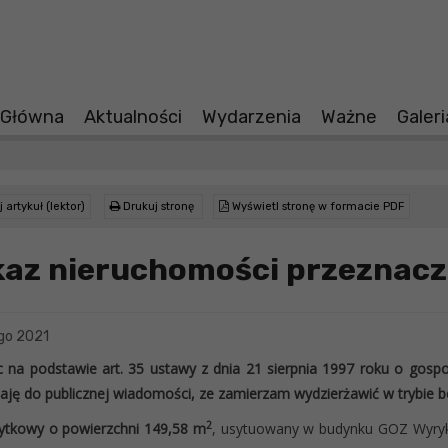
 Główna
Aktualności
Wydarzenia
Ważne
Galer
 artykuł (lektor)
Drukuj stronę
Wyświetl stronę w formacie PDF
az nieruchomości przeznacz
go 2021
c na podstawie art. 35 ustawy z dnia 21 sierpnia 1997 roku o gospo
aję do publicznej wiadomości, ze zamierzam wydzierżawić w trybie b
2
ytkowy o powierzchni 149,58 m
, usytuowany w budynku GOZ Wyryki