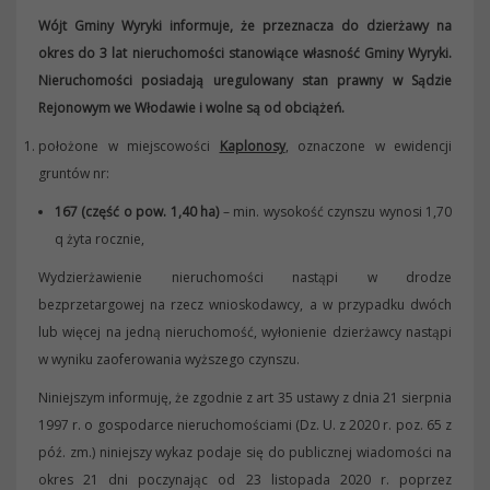
Wójt Gminy Wyryki informuje, że przeznacza do dzierżawy na
okres do 3 lat nieruchomości stanowiące własność Gminy Wyryki.
Nieruchomości posiadają uregulowany stan prawny w Sądzie
Rejonowym we Włodawie i wolne są od obciążeń.
położone w miejscowości
Kaplonosy
, oznaczone w ewidencji
gruntów nr:
167 (część o pow. 1,40 ha)
– min. wysokość czynszu wynosi 1,70
q żyta rocznie,
Wydzierżawienie nieruchomości nastąpi w drodze
bezprzetargowej na rzecz wnioskodawcy, a w przypadku dwóch
lub więcej na jedną nieruchomość, wyłonienie dzierżawcy nastąpi
w wyniku zaoferowania wyższego czynszu.
Niniejszym informuję, że zgodnie z art 35 ustawy z dnia 21 sierpnia
1997 r. o gospodarce nieruchomościami (Dz. U. z 2020 r. poz. 65 z
póź. zm.) niniejszy wykaz podaje się do publicznej wiadomości na
okres 21 dni poczynając od 23 listopada 2020 r. poprzez