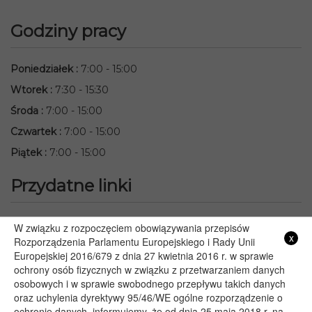
Godziny pracy
Poniedziałek
:
7:00 - 15:00
Wtorek
:
7:30 - 15:30
Środa
:
7:00 - 15:00
Czwartek
:
7:00 - 15:00
Piątek
:
7:00 - 15:00
Przydatne linki
Starostwo Powiatowe we Włodawie
W związku z rozpoczęciem obowiązywania przepisów
x
Lubelski Urząd Wojewódzki w Lublinie
Rozporządzenia Parlamentu Europejskiego i Rady Unii
Europejskiej 2016/679 z dnia 27 kwietnia 2016 r. w sprawie
Urząd Marszałkowski Województwa Lubelskiego w Lublinie
ochrony osób fizycznych w związku z przetwarzaniem danych
Serwis Rzeczypospolitej Polskiej
osobowych i w sprawie swobodnego przepływu takich danych
PGE – Planowane wyłączenia prądu
oraz uchylenia dyrektywy 95/46/WE ogólne rozporządzenie o
Poczta E-mail
ochronie danych, informujemy, że od dnia 25 maja 2018 r. na