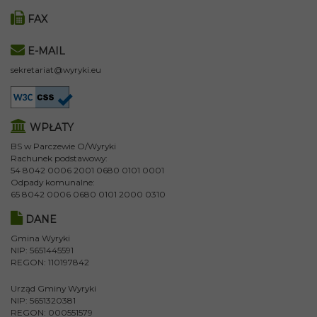
FAX
E-MAIL
sekretariat@wyryki.eu
WPŁATY
BS w Parczewie O/Wyryki
Rachunek podstawowy:
54 8042 0006 2001 0680 0101 0001
Odpady komunalne:
65 8042 0006 0680 0101 2000 0310
DANE
Gmina Wyryki
NIP: 5651445591
REGON: 110197842
Urząd Gminy Wyryki
NIP: 5651320381
REGON: 000551579