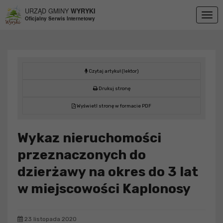
Przejdź do menu
Przejdź do stopki strony
Przejdź do głównej treści strony
URZĄD GMINY
WYRYKI
Togg
Oficjalny Serwis Internetowy
navig
Czytaj artykuł (lektor)
Drukuj stronę
Wyświetl stronę w formacie PDF
Wykaz nieruchomości
przeznaczonych do
dzierżawy na okres do 3 lat
w miejscowości Kaplonosy
23 listopada 2020