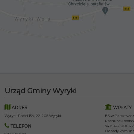
Urząd Gminy Wyryki
ADRES
WPŁATY
Wyryki-Połód 154, 22-205 Wyryki
BS w Parczewie
Rachunek podst
TELEFON
54 8042 0006 2
Odpady komuna