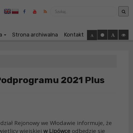
Wyszukaj
ia
Strona archiwalna
Kontakt
Podprogramu 2021 Plus
ddział Rejonowy we Włodawie informuje, że
ietlicy wiejskiej
w Lipówce
odbędzie się