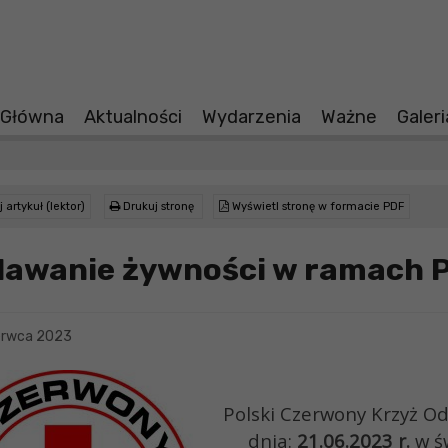
 Główna
Aktualności
Wydarzenia
Ważne
Galer
 artykuł (lektor)
Drukuj stronę
Wyświetl stronę w formacie PDF
awanie żywności w ramach 
erwca 2023
Polski Czerwony Krzyż O
dnia:
21.06.2023 r.
w św