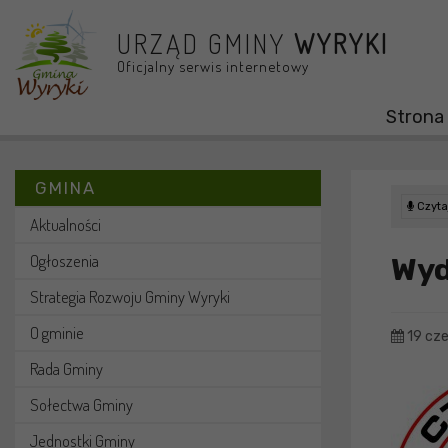
Przejdź do menu
Przejdź do stopki strony
Przejdź do głównej treści strony
URZĄD GMINY
WYRYKI
Oficjalny serwis internetowy
Strona
GMINA
Czytaj
Aktualności
Ogłoszenia
Wyd
Strategia Rozwoju Gminy Wyryki
O gminie
19 cz
Rada Gminy
Sołectwa Gminy
Jednostki Gminy