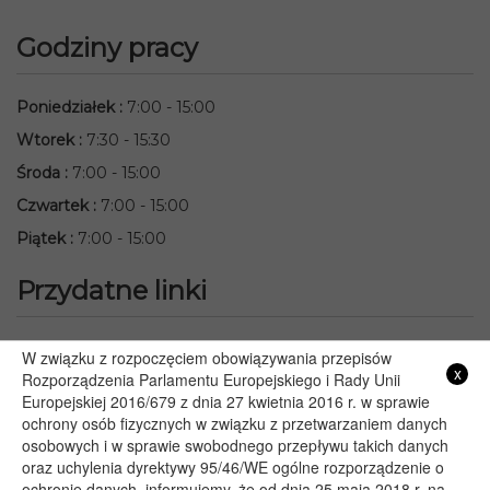
Godziny pracy
Poniedziałek
:
7:00 - 15:00
Wtorek
:
7:30 - 15:30
Środa
:
7:00 - 15:00
Czwartek
:
7:00 - 15:00
Piątek
:
7:00 - 15:00
Przydatne linki
Starostwo Powiatowe we Włodawie
W związku z rozpoczęciem obowiązywania przepisów
x
Lubelski Urząd Wojewódzki w Lublinie
Rozporządzenia Parlamentu Europejskiego i Rady Unii
Europejskiej 2016/679 z dnia 27 kwietnia 2016 r. w sprawie
Urząd Marszałkowski Województwa Lubelskiego w Lublinie
ochrony osób fizycznych w związku z przetwarzaniem danych
Serwis Rzeczypospolitej Polskiej
osobowych i w sprawie swobodnego przepływu takich danych
PGE – Planowane wyłączenia prądu
oraz uchylenia dyrektywy 95/46/WE ogólne rozporządzenie o
Poczta E-mail
ochronie danych, informujemy, że od dnia 25 maja 2018 r. na