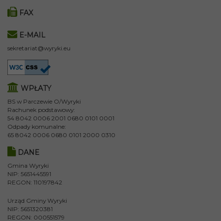
FAX
E-MAIL
sekretariat@wyryki.eu
WPŁATY
BS w Parczewie O/Wyryki
Rachunek podstawowy:
54 8042 0006 2001 0680 0101 0001
Odpady komunalne:
65 8042 0006 0680 0101 2000 0310
DANE
Gmina Wyryki
NIP: 5651445591
REGON: 110197842
Urząd Gminy Wyryki
NIP: 5651320381
REGON: 000551579