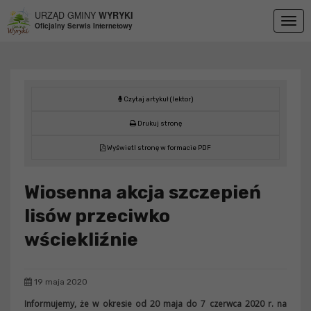
Przejdź do menu
Przejdź do stopki strony
Przejdź do głównej treści strony
URZĄD GMINY
WYRYKI
Togg
Oficjalny Serwis Internetowy
navig
Czytaj artykuł (lektor)
Drukuj stronę
Wyświetl stronę w formacie PDF
Wiosenna akcja szczepień
lisów przeciwko
wściekliźnie
19 maja 2020
Informujemy, że w okresie od 20 maja do 7 czerwca 2020 r. na