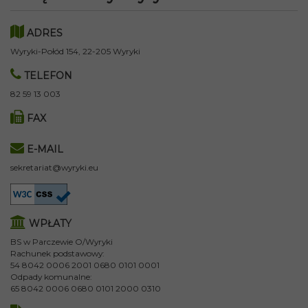
ADRES
Wyryki-Połód 154, 22-205 Wyryki
TELEFON
82 59 13 003
FAX
E-MAIL
sekretariat@wyryki.eu
WPŁATY
BS w Parczewie O/Wyryki
Rachunek podstawowy:
54 8042 0006 2001 0680 0101 0001
Odpady komunalne:
65 8042 0006 0680 0101 2000 0310