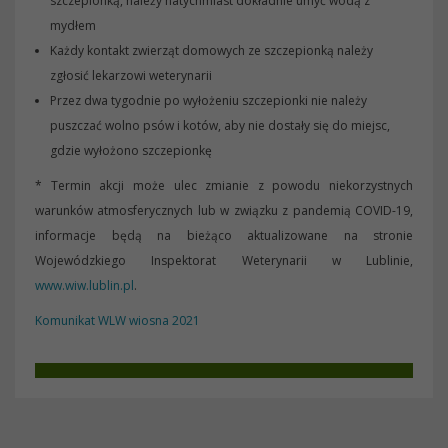
szczepionką, należy natychmiast dokładnie umyć wodą z
mydłem
Każdy kontakt zwierząt domowych ze szczepionką należy
zgłosić lekarzowi weterynarii
Przez dwa tygodnie po wyłożeniu szczepionki nie należy
puszczać wolno psów i kotów, aby nie dostały się do miejsc,
gdzie wyłożono szczepionkę
* Termin akcji może ulec zmianie z powodu niekorzystnych
warunków atmosferycznych lub w związku z pandemią COVID-19,
informacje będą na bieżąco aktualizowane na stronie
Wojewódzkiego Inspektorat Weterynarii w Lublinie,
www.wiw.lublin.pl
.
Komunikat WLW wiosna 2021