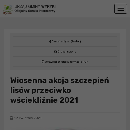
Przejdź do menu
Przejdź do stopki strony
Przejdź do głównej treści strony
URZĄD GMINY
WYRYKI
Togg
Oficjalny Serwis Internetowy
navig
Czytaj artykuł (lektor)
Drukuj stronę
Wyświetl stronę w formacie PDF
Wiosenna akcja szczepień
lisów przeciwko
wściekliźnie 2021
19 kwietnia 2021