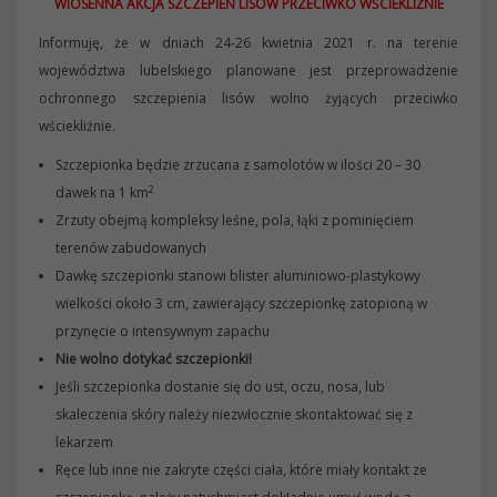
WIOSENNA AKCJA SZCZEPIEŃ LISÓW PRZECIWKO WŚCIEKLIŹNIE
Informuję, że w dniach 24-26 kwietnia 2021 r. na terenie
województwa lubelskiego planowane jest przeprowadzenie
ochronnego szczepienia lisów wolno żyjących przeciwko
wściekliźnie.
Szczepionka będzie zrzucana z samolotów w ilości 20 – 30
2
dawek na 1 km
Zrzuty obejmą kompleksy leśne, pola, łąki z pominięciem
terenów zabudowanych
Dawkę szczepionki stanowi blister aluminiowo-plastykowy
wielkości około 3 cm, zawierający szczepionkę zatopioną w
przynęcie o intensywnym zapachu
Nie wolno dotykać szczepionki!
Jeśli szczepionka dostanie się do ust, oczu, nosa, lub
skaleczenia skóry należy niezwłocznie skontaktować się z
lekarzem
Ręce lub inne nie zakryte części ciała, które miały kontakt ze