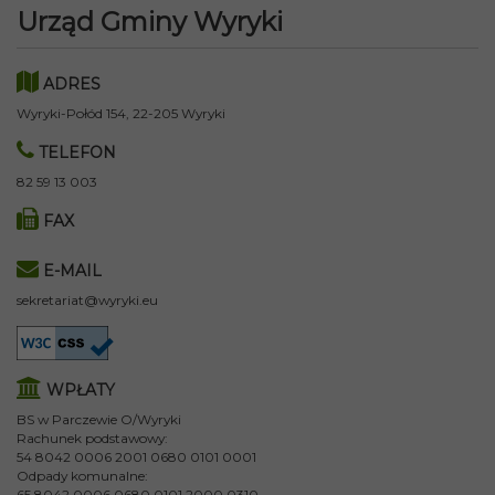
Urząd Gminy Wyryki
ADRES
Wyryki-Połód 154, 22-205 Wyryki
TELEFON
82 59 13 003
FAX
E-MAIL
sekretariat@wyryki.eu
WPŁATY
BS w Parczewie O/Wyryki
Rachunek podstawowy:
54 8042 0006 2001 0680 0101 0001
Odpady komunalne:
65 8042 0006 0680 0101 2000 0310