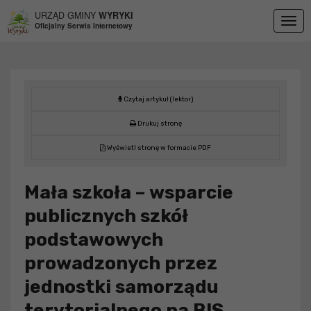
Przejdź do menu
Przejdź do stopki strony
Przejdź do głównej treści strony
URZĄD GMINY
WYRYKI
Togg
Oficjalny Serwis Internetowy
navig
Czytaj artykuł (lektor)
Drukuj stronę
Wyświetl stronę w formacie PDF
Mała szkoła – wsparcie
publicznych szkół
podstawowych
prowadzonych przez
jednostki samorządu
terytorialnego na BIS