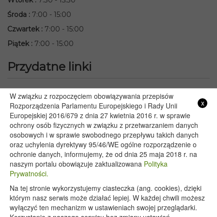
Środa
:
7:00 - 15:00
Czwartek
:
7:00 - 15:00
Piątek
:
7:00 - 15:00
Przydatne linki
Starostwo Powiatowe we Włodawie
W związku z rozpoczęciem obowiązywania przepisów
x
Lubelski Urząd Wojewódzki w Lublinie
Rozporządzenia Parlamentu Europejskiego i Rady Unii
Europejskiej 2016/679 z dnia 27 kwietnia 2016 r. w sprawie
Urząd Marszałkowski Województwa Lubelskiego w Lublinie
ochrony osób fizycznych w związku z przetwarzaniem danych
Serwis Rzeczypospolitej Polskiej
osobowych i w sprawie swobodnego przepływu takich danych
PGE – Planowane wyłączenia prądu
oraz uchylenia dyrektywy 95/46/WE ogólne rozporządzenie o
Poczta E-mail
ochronie danych, informujemy, że od dnia 25 maja 2018 r. na
naszym portalu obowiązuje zaktualizowana
Polityka
Prywatności.
Na tej stronie wykorzystujemy ciasteczka (ang. cookies), dzięki
Copyright 2020@ - Urząd Gminy Wyryki
którym nasz serwis może działać lepiej. W każdej chwili możesz
wyłączyć ten mechanizm w ustawieniach swojej przeglądarki.