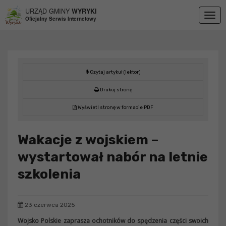
Przejdź do menu
Przejdź do stopki strony
Przejdź do głównej treści strony
URZĄD GMINY
WYRYKI
Togg
Oficjalny Serwis Internetowy
navig
Czytaj artykuł (lektor)
Drukuj stronę
Wyświetl stronę w formacie PDF
Wakacje z wojskiem –
wystartował nabór na letnie
szkolenia
23 czerwca 2025
Wojsko Polskie zaprasza ochotników do spędzenia części swoich