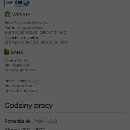
WPŁATY
BS w Parczewie O/Wyryki
Rachunek podstawowy:
54 8042 0006 2001 0680 0101 0001
Odpady komunalne:
65 8042 0006 0680 0101 2000 0310
DANE
Gmina Wyryki
NIP: 5651445591
REGON: 110197842
Urząd Gminy Wyryki
NIP: 5651320381
REGON: 000551579
Godziny pracy
Poniedziałek
:
7:00 - 15:00
Wtorek
:
7:30 - 15:30