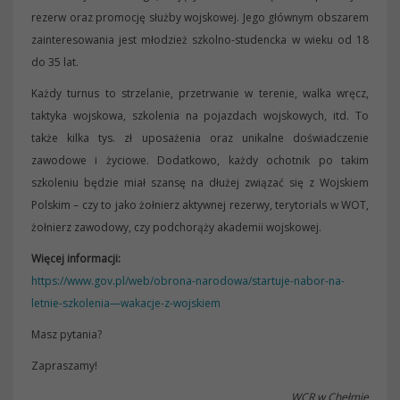
rezerw oraz promocję służby wojskowej. Jego głównym obszarem
zainteresowania jest młodzież szkolno-studencka w wieku od 18
do 35 lat.
Każdy turnus to strzelanie, przetrwanie w terenie, walka wręcz,
taktyka wojskowa, szkolenia na pojazdach wojskowych, itd. To
także kilka tys. zł uposażenia oraz unikalne doświadczenie
zawodowe i życiowe. Dodatkowo, każdy ochotnik po takim
szkoleniu będzie miał szansę na dłużej związać się z Wojskiem
Polskim – czy to jako żołnierz aktywnej rezerwy, terytorials w WOT,
żołnierz zawodowy, czy podchorąży akademii wojskowej.
Więcej informacji:
https://www.gov.pl/web/obrona-narodowa/startuje-nabor-na-
letnie-szkolenia—wakacje-z-wojskiem
Masz pytania?
Zapraszamy!
WCR w Chełmie