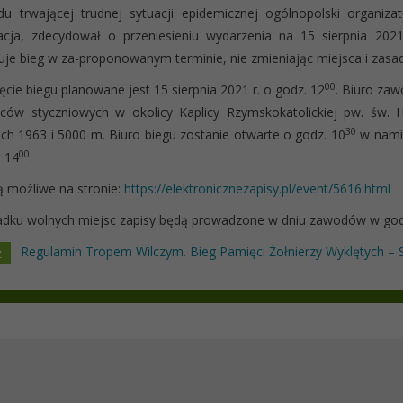
u trwającej trudnej sytuacji epidemicznej ogólnopolski organiz
cja, zdecydował o przeniesieniu wydarzenia na 15 sierpnia 2021
uje bieg w za-proponowanym terminie, nie zmieniając miejsca i zasa
00
cie biegu planowane jest 15 sierpnia 2021 r. o godz. 12
. Biuro zaw
ców styczniowych w okolicy Kaplicy Rzymskokatolickiej pw. św.
30
ch 1963 i 5000 m. Biuro biegu zostanie otwarte o godz. 10
w namio
00
. 14
.
ą możliwe na stronie:
https://elektronicznezapisy.pl/event/5616.html
adku wolnych miejsc zapisy będą prowadzone w dniu zawodów w god
Regulamin Tropem Wilczym. Bieg Pamięci Żołnierzy Wyklętych –