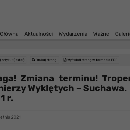
 Główna
Aktualności
Wydarzenia
Ważne
Galer
 artykuł (lektor)
Drukuj stronę
Wyświetl stronę w formacie PDF
ga! Zmiana terminu! Trope
nierzy Wyklętych – Suchawa. 
1 r.
etnia 2021