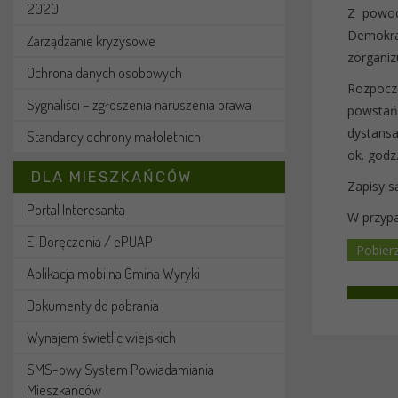
2020
Z powod
Demokra
Zarządzanie kryzysowe
zorganiz
Ochrona danych osobowych
Rozpoczę
Sygnaliści – zgłoszenia naruszenia prawa
powstań
dystansa
Standardy ochrony małoletnich
ok. godz
DLA MIESZKAŃCÓW
Zapisy s
Portal Interesanta
W przyp
E-Doręczenia / ePUAP
Aplikacja mobilna Gmina Wyryki
Dokumenty do pobrania
Wynajem świetlic wiejskich
SMS-owy System Powiadamiania
Mieszkańców