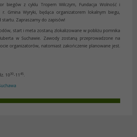
ator biegów z cyklu Tropem Wilczym, Fundacja Wolność i
 r. Gmina Wyryki, będąca organizatorem lokalnym biegu,
d startu. Zapraszamy do zapisów!
odów, start i meta zostaną zlokalizowane w pobliżu pomnika
 Huberta w Suchawie. Zawody zostaną przeprowadzone na
cie organizatorów, natomiast zakończenie planowane jest.
30
45
z. 10
-11
.
 Suchawa