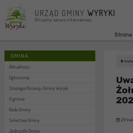
Przejdź do menu
Przejdź do stopki strony
Przejdź do głównej treści strony
URZĄD GMINY
WYRYKI
Oficjalny serwis internetowy
Strona
GMINA
Czytaj
Aktualności
Ogłoszenia
Uwa
Żoł
Strategia Rozwoju Gminy Wyryki
202
O gminie
Rada Gminy
Sołectwa Gminy
29 kwi
Jednostki Gminy