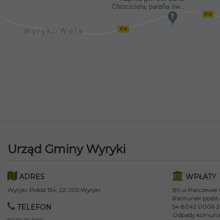
Urząd Gminy Wyryki
ADRES
WPŁATY
Wyryki-Połód 154, 22-205 Wyryki
BS w Parczewie
Rachunek podst
TELEFON
54 8042 0006 2
Odpady komuna