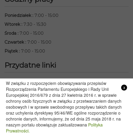
Poniedziałek
:
7:00 - 15:00
Wtorek
:
7:30 - 15:30
Środa
:
7:00 - 15:00
Czwartek
:
7:00 - 15:00
Piątek
:
7:00 - 15:00
Przydatne linki
Starostwo Powiatowe we Włodawie
W związku z rozpoczęciem obowiązywania przepisów
x
Rozporządzenia Parlamentu Europejskiego i Rady Unii
Lubelski Urząd Wojewódzki w Lublinie
Europejskiej 2016/679 z dnia 27 kwietnia 2016 r. w sprawie
Urząd Marszałkowski Województwa Lubelskiego w Lublinie
ochrony osób fizycznych w związku z przetwarzaniem danych
Serwis Rzeczypospolitej Polskiej
osobowych i w sprawie swobodnego przepływu takich danych
PGE – Planowane wyłączenia prądu
oraz uchylenia dyrektywy 95/46/WE ogólne rozporządzenie o
ochronie danych, informujemy, że od dnia 25 maja 2018 r. na
Poczta E-mail
naszym portalu obowiązuje zaktualizowana
Polityka
Prywatności.