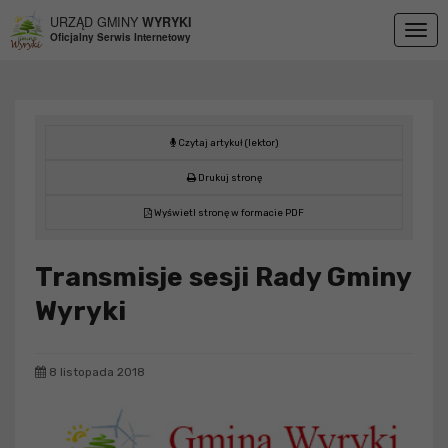
Przejdź do menu
Przejdź do stopki strony
Przejdź do głównej treści strony
URZĄD GMINY
WYRYKI
Togg
Oficjalny Serwis Internetowy
navig
Czytaj artykuł (lektor)
Drukuj stronę
Wyświetl stronę w formacie PDF
Transmisje sesji Rady Gminy
Wyryki
8 listopada 2018