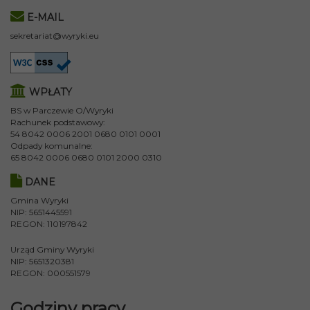
E-MAIL
sekretariat@wyryki.eu
WPŁATY
BS w Parczewie O/Wyryki
Rachunek podstawowy:
54 8042 0006 2001 0680 0101 0001
Odpady komunalne:
65 8042 0006 0680 0101 2000 0310
DANE
Gmina Wyryki
NIP: 5651445591
REGON: 110197842
Urząd Gminy Wyryki
NIP: 5651320381
REGON: 000551579
Godziny pracy