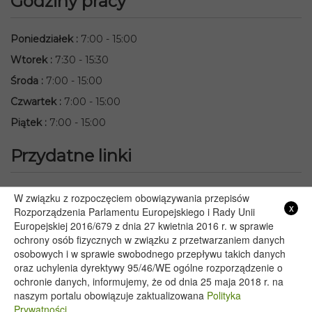
Godziny pracy
Poniedziałek
:
7:00 - 15:00
Wtorek
:
7:30 - 15:30
Środa
:
7:00 - 15:00
Czwartek
:
7:00 - 15:00
Piątek
:
7:00 - 15:00
Przydatne linki
Starostwo Powiatowe we Włodawie
W związku z rozpoczęciem obowiązywania przepisów
x
Lubelski Urząd Wojewódzki w Lublinie
Rozporządzenia Parlamentu Europejskiego i Rady Unii
Europejskiej 2016/679 z dnia 27 kwietnia 2016 r. w sprawie
Urząd Marszałkowski Województwa Lubelskiego w Lublinie
ochrony osób fizycznych w związku z przetwarzaniem danych
Serwis Rzeczypospolitej Polskiej
osobowych i w sprawie swobodnego przepływu takich danych
PGE – Planowane wyłączenia prądu
oraz uchylenia dyrektywy 95/46/WE ogólne rozporządzenie o
Poczta E-mail
ochronie danych, informujemy, że od dnia 25 maja 2018 r. na
naszym portalu obowiązuje zaktualizowana
Polityka
Prywatności.