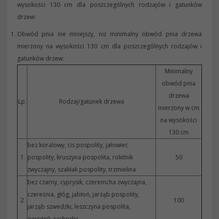
wysokości 130 cm dla poszczególnych rodzajów i gatunków
drzew:
Obwód pnia nie mniejszy, niż minimalny obwód pnia drzewa
mierzony na wysokości 130 cm dla poszczególnych rodzajów i
gatunków drzew:
Minimalny
obwód pnia
drzewa
Lp.
Rodzaj/gatunek drzewa
mierzony w cm
na wysokości
130 cm
bez koralowy, cis pospolity, jałowiec
1
pospolity, kruszyna pospolita, rokitnik
50
zwyczajny, szakłak pospolity, trzmielina
bez czarny, cyprysik, czeremcha zwyczajna,
czereśnia, głóg, jabłoń, jarząb pospolity,
2
100
jarząb szwedzki, leszczyna pospolita,
żywotnik zachodni