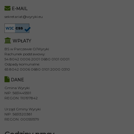
E-MAIL
sekretariat@wyryki.eu
WPŁATY
BS w Parczewie O/Wyryki
Rachunek podstawowy:
54 8042 0006 2001 0680 0101 0001
Odpady komunalne:
65 8042 0006 0680 0101 2000 0310
DANE
Gmina Wyryki
NIP: 5651445591
REGON: 110197842
Urząd Gminy Wyryki
NIP: 5651320381
REGON: 000551579