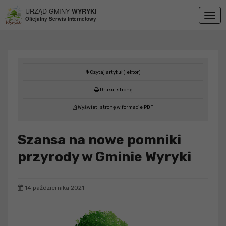
Przejdź do menu
Przejdź do stopki strony
Przejdź do głównej treści strony
URZĄD GMINY
WYRYKI
Togg
Oficjalny Serwis Internetowy
navig
Czytaj artykuł (lektor)
Drukuj stronę
Wyświetl stronę w formacie PDF
Szansa na nowe pomniki
przyrody w Gminie Wyryki
14 października 2021