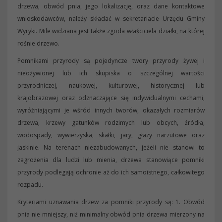
drzewa, obwód pnia, jego lokalizację, oraz dane kontaktowe
wnioskodawców, należy składać w sekretariacie Urzędu Gminy
Wyryki. Mile widziana jest także zgoda właściciela działki, na której
rośnie drzewo.
Pomnikami przyrody są pojedyncze twory przyrody żywej i
nieożywionej lub ich skupiska o szczególnej wartości
przyrodniczej, naukowej, kulturowej, historycznej lub
krajobrazowej oraz odznaczające się indywidualnymi cechami,
wyróżniającymi je wśród innych tworów, okazałych rozmiarów
drzewa, krzewy gatunków rodzimych lub obcych, źródła,
wodospady, wywierzyska, skałki, jary, głazy narzutowe oraz
jaskinie. Na terenach niezabudowanych, jeżeli nie stanowi to
zagrożenia dla ludzi lub mienia, drzewa stanowiące pomniki
przyrody podlegają ochronie aż do ich samoistnego, całkowitego
rozpadu.
Kryteriami uznawania drzew za pomniki przyrody są: 1. Obwód
pnia nie mniejszy, niż minimalny obwód pnia drzewa mierzony na