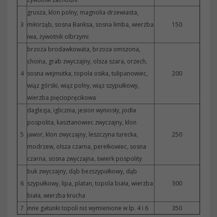
grusza, klon polny, magnolia drzewiasta,
3
miłorząb, sosna Banksa, sosna limba, wierzba
150
iwa, żywotnik olbrzymi
brzoza brodawkowata, brzoza omszona,
choina, grab zwyczajny, olsza szara, orzech,
4
sosna wejmutka, topola osika, tulipanowiec,
200
wiąz górski, wiąz polny, wiąz szypułkowy,
wierzba pięciopręcikowa
daglezja, iglicznia, jesion wyniosły, jodła
pospolita, kasztanowiec zwyczajny, klon
5
jawor, klon zwyczajny, leszczyna turecka,
250
modrzew, olsza czarna, perełkowiec, sosna
czarna, sosna zwyczajna, świerk pospolity
buk zwyczajny, dąb bezszypułkowy, dąb
6
szypułkowy, lipa, platan, topola biała, wierzba
300
biała, wierzba krucha
7
inne gatunki topoli niż wymienione w lp. 4 i 6
350