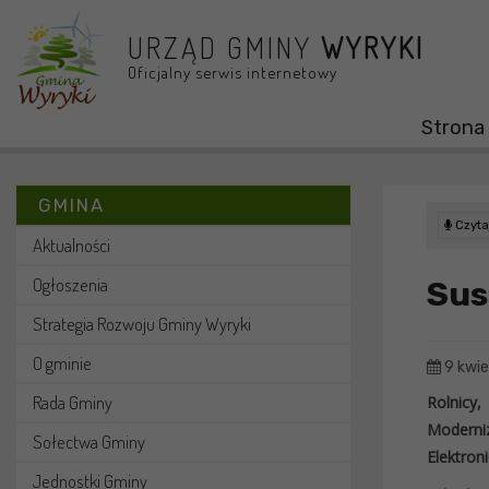
Przejdź do menu
Przejdź do stopki strony
Przejdź do głównej treści strony
URZĄD GMINY
WYRYKI
Oficjalny serwis internetowy
Strona
GMINA
Czytaj
Aktualności
Ogłoszenia
Sus
Strategia Rozwoju Gminy Wyryki
O gminie
9 kwie
Rada Gminy
Rolnicy,
Moderni
Sołectwa Gminy
Elektron
Jednostki Gminy