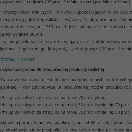
 wysokości co najmniej 15 proc. średniej rocznej produkcji roślinnej
 dotyczy rodzin rolniczych i rolników niepozostających w związk
 za pomocą publicznej aplikacji – wyniosły 15 lub więcej proc. średniej
dków na ten cel wynosi 250 mln zł. Jeżeli nie będzie konieczności
awcy wyniesie 3000 zł.
e to nie przysługuje rolnikom ubiegającym się o dofinansowanie
ęskową i tegorocznego, który dotyczy strat powyżej 30 proc. średniej 
nformacji – otwórz
 wysokości ponad 30 proc. średniej produkcji roślinnej
inansowa skierowana jest do producentów rolnych, w których 
ej aplikacji – wyniosły powyżej 30 proc. średniej rocznej produkcji roś
ł/ha upraw rolnych ze stratą co najmniej 70 proc. plonu;
ł/ha upraw rolnych ze stratą co najmniej 50 proc. i mniej niż 70 proc. 
ł/ha upraw rolnych ze stratą co najmniej 30 proc. i mniej niż 50 proc. 
ioskowana pomoc finansowa przekroczy budżet 80 mln zł, zostanie z
wysokość wsparcia w przypadku pojedynczego rolnika nie może prz