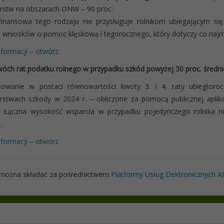
rstw na obszarach ONW – 90 proc.
inansowa tego rodzaju nie przysługuje rolnikom ubiegającym si
wniosków o pomoc klęskową i tegorocznego, który dotyczy co najmniej
nformacji – otwórz
óch rat podatku rolnego w przypadku szkód powyżej 30 proc. średniej
sowanie w postaci równowartości kwoty 3. i 4. raty ubiegłoroc
stwach szkody w 2024 r. – obliczone za pomocą publicznej aplika
ej. Łączna wysokość wsparcia w przypadku pojedynczego rolnika n
.
nformacji – otwórz
 można składać za pośrednictwem
Platformy Usług Elektronicznych 