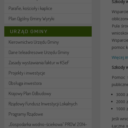
Szkody w
Parafie, kościoły i kaplice
Wsparcie
Plan Ogólny Gminy Wyryki
obliczone
Pula śro
URZĄD GMINY
wnioskod
Wsparci
Kierownictwo Urzędu Gminy
pomoc kl
Dane teleadresowe Urzędu Gminy
Więcej i
Zasady wystawiania faktur w KSeF
Szkody w
Projekty i inwestycje
Pomoc f
Obsługa inwestora
publiczn
Krajowy Plan Odbudowy
3000 z
2000 z
Rządowy Fundusz Inwestycji Lokalnych
1000 z
Programy Rządowe
Jeśli wn
„Gospodarka wodno-ściekowa” PROW 2014-
Łączna 