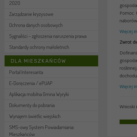
2020
gospoda
Pomoc f
Zarządzanie kryzysowe
naborów 
Ochrona danych osobowych
Więcej i
Sygnaliści – zgłoszenia naruszenia prawa
Zwrot dw
Standardy ochrony małoletnich
Dofinan
gospodar
DLA MIESZKAŃCÓW
roślinn
Portal Interesanta
dochodu
E-Doręczenia / ePUAP
Więcej i
Aplikacja mobilna Gmina Wyryki
Dokumenty do pobrania
Wnioski
Wynajem świetlic wiejskich
SMS-owy System Powiadamiania
Mieszkańców