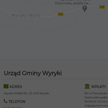
Urząd Gminy Wyryki
ADRES
WPŁATY
Wyryki-Połód 154, 22-205 Wyryki
BS w Parczewie
Rachunek podst
TELEFON
54 8042 0006 2
Odpady komuna