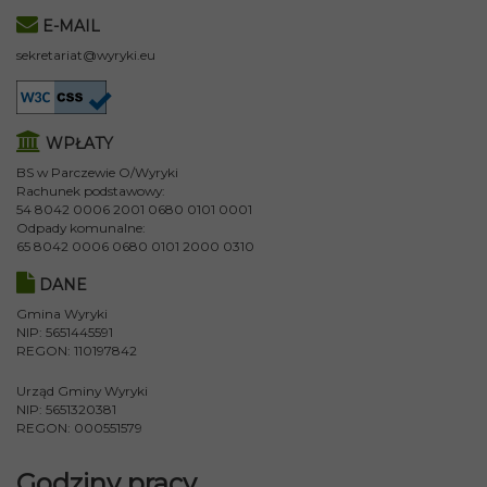
E-MAIL
sekretariat@wyryki.eu
WPŁATY
BS w Parczewie O/Wyryki
Rachunek podstawowy:
54 8042 0006 2001 0680 0101 0001
Odpady komunalne:
65 8042 0006 0680 0101 2000 0310
DANE
Gmina Wyryki
NIP: 5651445591
REGON: 110197842
Urząd Gminy Wyryki
NIP: 5651320381
REGON: 000551579
Godziny pracy