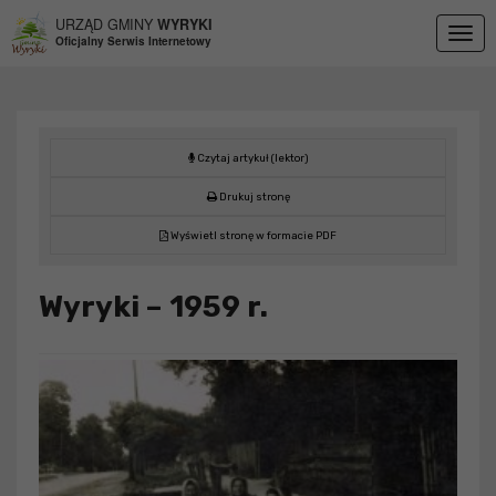
Przejdź do menu
Przejdź do stopki strony
Przejdź do głównej treści strony
URZĄD GMINY
WYRYKI
Togg
Oficjalny Serwis Internetowy
navig
Czytaj artykuł (lektor)
Drukuj stronę
Wyświetl stronę w formacie PDF
Wyryki – 1959 r.