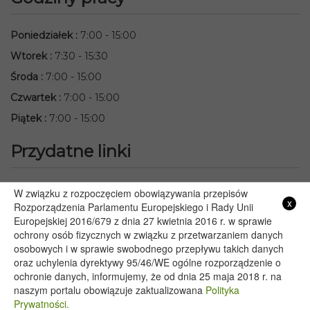
Poniedziałek
:
7:00 - 15:00
Wtorek
:
7:30 - 15:30
Środa
:
7:00 - 15:00
Czwartek
:
7:00 - 15:00
Piątek
:
7:00 - 15:00
Przydatne linki
Starostwo Powiatowe we Włodawie
W związku z rozpoczęciem obowiązywania przepisów
x
Rozporządzenia Parlamentu Europejskiego i Rady Unii
Lubelski Urząd Wojewódzki w Lublinie
Europejskiej 2016/679 z dnia 27 kwietnia 2016 r. w sprawie
Urząd Marszałkowski Województwa Lubelskiego w Lublinie
ochrony osób fizycznych w związku z przetwarzaniem danych
Serwis Rzeczypospolitej Polskiej
osobowych i w sprawie swobodnego przepływu takich danych
PGE – Planowane wyłączenia prądu
oraz uchylenia dyrektywy 95/46/WE ogólne rozporządzenie o
ochronie danych, informujemy, że od dnia 25 maja 2018 r. na
Poczta E-mail
naszym portalu obowiązuje zaktualizowana
Polityka
Prywatności.