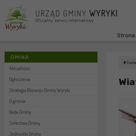
Przejdź do menu
Przejdź do stopki strony
Przejdź do głównej treści strony
URZĄD GMINY
WYRYKI
Oficjalny serwis internetowy
Strona
GMINA
Czytaj
Aktualności
Ogłoszenia
Wia
Strategia Rozwoju Gminy Wyryki
O gminie
Rada Gminy
Sołectwa Gminy
Jednostki Gminy