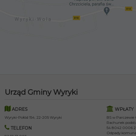
Urząd Gminy Wyryki
ADRES
WPŁATY
Wyryki-Połód 154, 22-205 Wyryki
BS w Parczewie
Rachunek podst
TELEFON
54 8042 0006 2
Odpady komuna