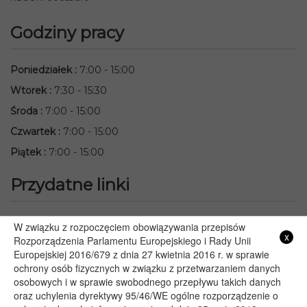
Godziny pracy
Poniedziałek
:
7:00 - 15:00
Wtorek
:
7:30 - 15:30
Środa
:
7:00 - 15:00
Czwartek
:
7:00 - 15:00
Piątek
:
7:00 - 15:00
Przydatne linki
Starostwo Powiatowe we Włodawie
W związku z rozpoczęciem obowiązywania przepisów
x
Lubelski Urząd Wojewódzki w Lublinie
Rozporządzenia Parlamentu Europejskiego i Rady Unii
Europejskiej 2016/679 z dnia 27 kwietnia 2016 r. w sprawie
Urząd Marszałkowski Województwa Lubelskiego w Lublinie
ochrony osób fizycznych w związku z przetwarzaniem danych
Serwis Rzeczypospolitej Polskiej
osobowych i w sprawie swobodnego przepływu takich danych
PGE – Planowane wyłączenia prądu
oraz uchylenia dyrektywy 95/46/WE ogólne rozporządzenie o