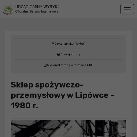
Przejdź do menu
Przejdź do stopki strony
Przejdź do głównej treści strony
URZĄD GMINY
WYRYKI
Togg
Oficjalny Serwis Internetowy
navig
Czytaj artykuł (lektor)
Drukuj stronę
Wyświetl stronę w formacie PDF
Sklep spożywczo-
przemysłowy w Lipówce –
1980 r.