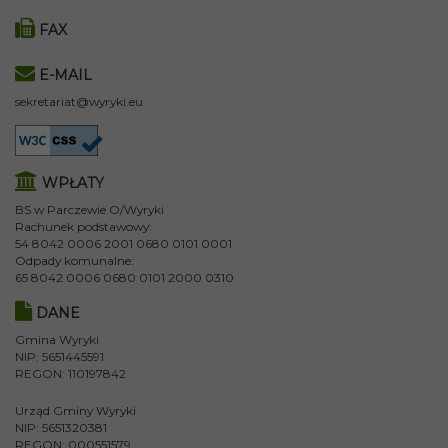
FAX
E-MAIL
sekretariat@wyryki.eu
WPŁATY
BS w Parczewie O/Wyryki
Rachunek podstawowy:
54 8042 0006 2001 0680 0101 0001
Odpady komunalne:
65 8042 0006 0680 0101 2000 0310
DANE
Gmina Wyryki
NIP: 5651445591
REGON: 110197842
Urząd Gminy Wyryki
NIP: 5651320381
REGON: 000551579