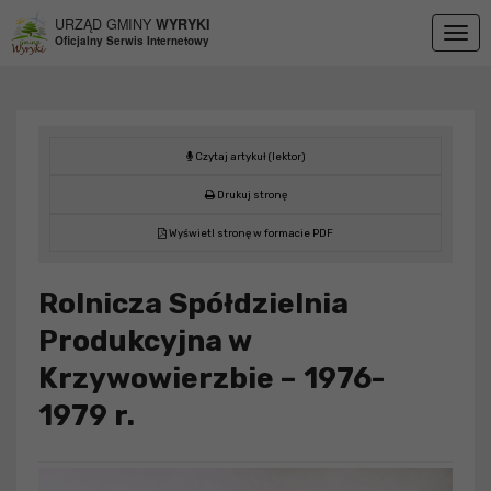
Przejdź do menu
Przejdź do stopki strony
Przejdź do głównej treści strony
URZĄD GMINY
WYRYKI
Togg
Oficjalny Serwis Internetowy
navig
Czytaj artykuł (lektor)
Drukuj stronę
Wyświetl stronę w formacie PDF
Rolnicza Spółdzielnia
Produkcyjna w
Krzywowierzbie – 1976-
1979 r.