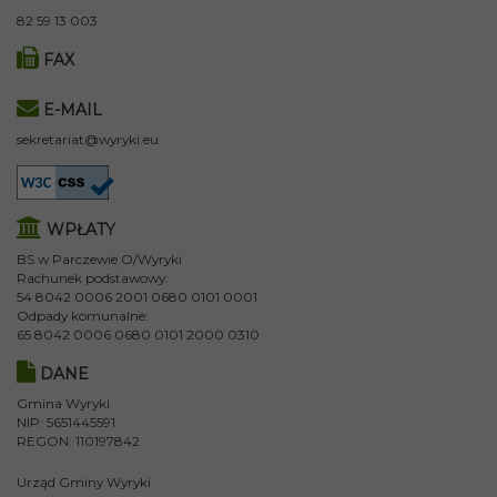
82 59 13 003
FAX
E-MAIL
sekretariat@wyryki.eu
WPŁATY
BS w Parczewie O/Wyryki
Rachunek podstawowy:
54 8042 0006 2001 0680 0101 0001
Odpady komunalne:
65 8042 0006 0680 0101 2000 0310
DANE
Gmina Wyryki
NIP: 5651445591
REGON: 110197842
Urząd Gminy Wyryki