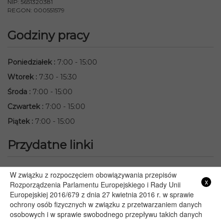
NIP: 5651320381
REGON: 000551579
Godziny pracy
Poniedziałek
:
7:00 - 15:00
Wtorek
:
7:30 - 15:30
Środa
:
7:00 - 15:00
Czwartek
:
7:00 - 15:00
Piątek
:
7:00 - 15:00
Przydatne linki
Starostwo Powiatowe we Włodawie
W związku z rozpoczęciem obowiązywania przepisów
x
Lubelski Urząd Wojewódzki w Lublinie
Rozporządzenia Parlamentu Europejskiego i Rady Unii
Europejskiej 2016/679 z dnia 27 kwietnia 2016 r. w sprawie
Urząd Marszałkowski Województwa Lubelskiego w Lublinie
ochrony osób fizycznych w związku z przetwarzaniem danych
Serwis Rzeczypospolitej Polskiej
osobowych i w sprawie swobodnego przepływu takich danych
PGE – Planowane wyłączenia prądu