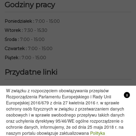
Godziny pracy
Poniedziałek
:
7:00 - 15:00
Wtorek
:
7:30 - 15:30
Środa
:
7:00 - 15:00
Czwartek
:
7:00 - 15:00
Piątek
:
7:00 - 15:00
Przydatne linki
Starostwo Powiatowe we Włodawie
W związku z rozpoczęciem obowiązywania przepisów
x
Lubelski Urząd Wojewódzki w Lublinie
Rozporządzenia Parlamentu Europejskiego i Rady Unii
Europejskiej 2016/679 z dnia 27 kwietnia 2016 r. w sprawie
Urząd Marszałkowski Województwa Lubelskiego w Lublinie
ochrony osób fizycznych w związku z przetwarzaniem danych
Serwis Rzeczypospolitej Polskiej
osobowych i w sprawie swobodnego przepływu takich danych
PGE – Planowane wyłączenia prądu
oraz uchylenia dyrektywy 95/46/WE ogólne rozporządzenie o
Poczta E-mail
ochronie danych, informujemy, że od dnia 25 maja 2018 r. na
naszym portalu obowiązuje zaktualizowana
Polityka