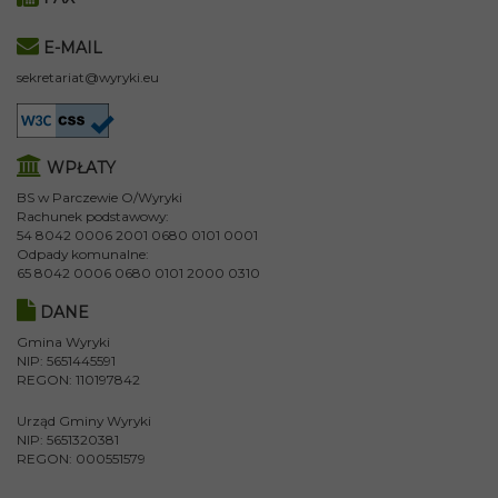
E-MAIL
sekretariat@wyryki.eu
WPŁATY
BS w Parczewie O/Wyryki
Rachunek podstawowy:
54 8042 0006 2001 0680 0101 0001
Odpady komunalne:
65 8042 0006 0680 0101 2000 0310
DANE
Gmina Wyryki
NIP: 5651445591
REGON: 110197842
Urząd Gminy Wyryki
NIP: 5651320381
REGON: 000551579