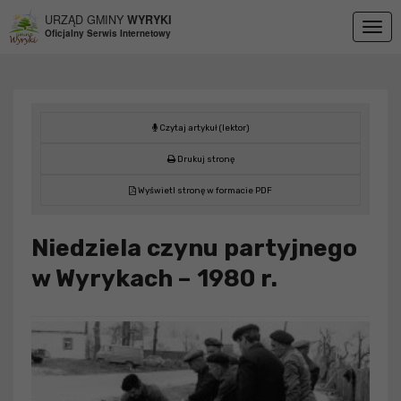
Przejdź do menu
Przejdź do stopki strony
Przejdź do głównej treści strony
URZĄD GMINY
WYRYKI
Togg
Oficjalny Serwis Internetowy
navig
Czytaj artykuł (lektor)
Drukuj stronę
Wyświetl stronę w formacie PDF
Niedziela czynu partyjnego
w Wyrykach – 1980 r.