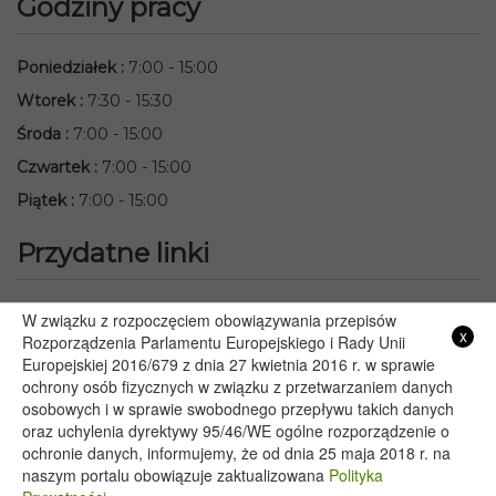
Godziny pracy
Poniedziałek
:
7:00 - 15:00
Wtorek
:
7:30 - 15:30
Środa
:
7:00 - 15:00
Czwartek
:
7:00 - 15:00
Piątek
:
7:00 - 15:00
Przydatne linki
Starostwo Powiatowe we Włodawie
W związku z rozpoczęciem obowiązywania przepisów
x
Lubelski Urząd Wojewódzki w Lublinie
Rozporządzenia Parlamentu Europejskiego i Rady Unii
Europejskiej 2016/679 z dnia 27 kwietnia 2016 r. w sprawie
Urząd Marszałkowski Województwa Lubelskiego w Lublinie
ochrony osób fizycznych w związku z przetwarzaniem danych
Serwis Rzeczypospolitej Polskiej
osobowych i w sprawie swobodnego przepływu takich danych
PGE – Planowane wyłączenia prądu
oraz uchylenia dyrektywy 95/46/WE ogólne rozporządzenie o
Poczta E-mail
ochronie danych, informujemy, że od dnia 25 maja 2018 r. na
naszym portalu obowiązuje zaktualizowana
Polityka