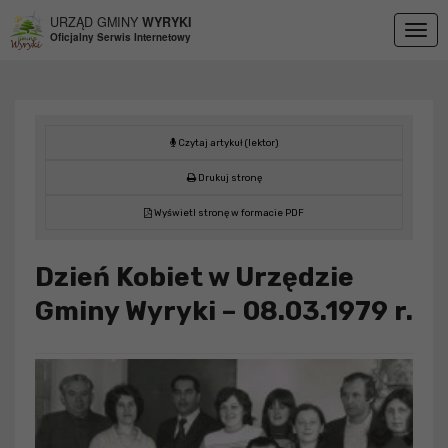
Przejdź do menu
Przejdź do stopki strony
Przejdź do głównej treści strony
URZĄD GMINY
WYRYKI
Togg
Oficjalny Serwis Internetowy
navig
Czytaj artykuł (lektor)
Drukuj stronę
Wyświetl stronę w formacie PDF
Dzień Kobiet w Urzędzie
Gminy Wyryki – 08.03.1979 r.