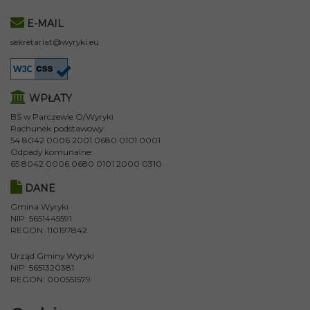
E-MAIL
sekretariat@wyryki.eu
WPŁATY
BS w Parczewie O/Wyryki
Rachunek podstawowy:
54 8042 0006 2001 0680 0101 0001
Odpady komunalne:
65 8042 0006 0680 0101 2000 0310
DANE
Gmina Wyryki
NIP: 5651445591
REGON: 110197842
Urząd Gminy Wyryki
NIP: 5651320381
REGON: 000551579