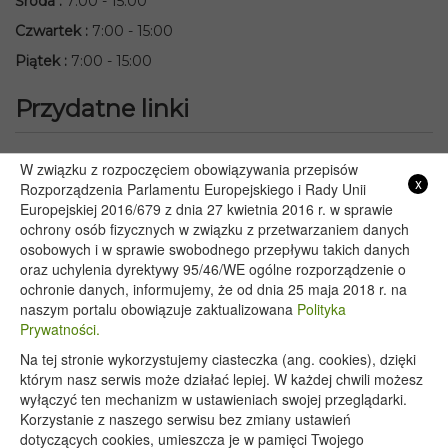
Środa
:
7:00 - 15:00
Czwartek
:
7:00 - 15:00
Piątek
:
7:00 - 15:00
Przydatne linki
Starostwo Powiatowe we Włodawie
W związku z rozpoczęciem obowiązywania przepisów
x
Lubelski Urząd Wojewódzki w Lublinie
Rozporządzenia Parlamentu Europejskiego i Rady Unii
Europejskiej 2016/679 z dnia 27 kwietnia 2016 r. w sprawie
Urząd Marszałkowski Województwa Lubelskiego w Lublinie
ochrony osób fizycznych w związku z przetwarzaniem danych
Serwis Rzeczypospolitej Polskiej
osobowych i w sprawie swobodnego przepływu takich danych
PGE – Planowane wyłączenia prądu
oraz uchylenia dyrektywy 95/46/WE ogólne rozporządzenie o
Poczta E-mail
ochronie danych, informujemy, że od dnia 25 maja 2018 r. na
naszym portalu obowiązuje zaktualizowana
Polityka
Prywatności.
Na tej stronie wykorzystujemy ciasteczka (ang. cookies), dzięki
Copyright 2020@ - Urząd Gminy Wyryki
którym nasz serwis może działać lepiej. W każdej chwili możesz
wyłączyć ten mechanizm w ustawieniach swojej przeglądarki.
Korzystanie z naszego serwisu bez zmiany ustawień
dotyczących cookies, umieszcza je w pamięci Twojego