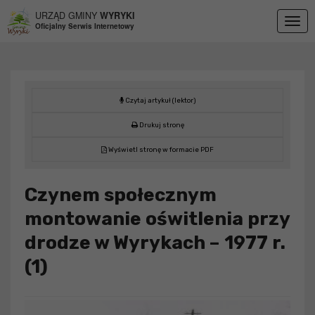
Przejdź do menu
Przejdź do stopki strony
Przejdź do głównej treści strony
URZĄD GMINY
WYRYKI
Togg
Oficjalny Serwis Internetowy
navig
Czytaj artykuł (lektor)
Drukuj stronę
Wyświetl stronę w formacie PDF
Czynem społecznym
montowanie oświtlenia przy
drodze w Wyrykach – 1977 r.
(1)