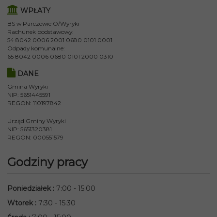
WPŁATY
BS w Parczewie O/Wyryki
Rachunek podstawowy:
54 8042 0006 2001 0680 0101 0001
Odpady komunalne:
65 8042 0006 0680 0101 2000 0310
DANE
Gmina Wyryki
NIP: 5651445591
REGON: 110197842
Urząd Gminy Wyryki
NIP: 5651320381
REGON: 000551579
Godziny pracy
Poniedziałek
:
7:00 - 15:00
Wtorek
:
7:30 - 15:30