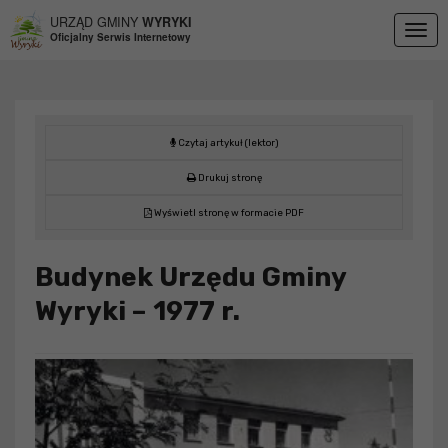
Przejdź do menu
Przejdź do stopki strony
Przejdź do głównej treści strony
URZĄD GMINY
WYRYKI
Togg
Oficjalny Serwis Internetowy
navig
Czytaj artykuł (lektor)
Drukuj stronę
Wyświetl stronę w formacie PDF
Budynek Urzędu Gminy
Wyryki – 1977 r.