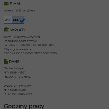
E-MAIL
sekretariat@wyryki.eu
WPŁATY
BS w Parczewie O/Wyryki
Rachunek podstawowy:
54 8042 0006 2001 0680 0101 0001
Odpady komunalne:
65 8042 0006 0680 0101 2000 0310
DANE
Gmina Wyryki
NIP: 5651445591
REGON: 110197842
Urząd Gminy Wyryki
NIP: 5651320381
REGON: 000551579
Godziny pracy