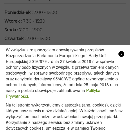
Poniedziałek
:
7:00 - 15:00
Wtorek
:
7:30 - 15:30
Środa
:
7:00 - 15:00
Czwartek
:
7:00 - 15:00
Piątek
:
7:00 - 15:00
W związku z rozpoczęciem obowiązywania przepisów
x
Rozporządzenia Parlamentu Europejskiego i Rady Unii
Przydatne linki
Europejskiej 2016/679 z dnia 27 kwietnia 2016 r. w sprawie
ochrony osób fizycznych w związku z przetwarzaniem danych
osobowych i w sprawie swobodnego przepływu takich danych
Starostwo Powiatowe we Włodawie
oraz uchylenia dyrektywy 95/46/WE ogólne rozporządzenie o
Lubelski Urząd Wojewódzki w Lublinie
ochronie danych, informujemy, że od dnia 25 maja 2018 r. na
naszym portalu obowiązuje zaktualizowana
Polityka
Urząd Marszałkowski Województwa Lubelskiego w Lublinie
Prywatności.
Serwis Rzeczypospolitej Polskiej
Na tej stronie wykorzystujemy ciasteczka (ang. cookies), dzięki
PGE – Planowane wyłączenia prądu
którym nasz serwis może działać lepiej. W każdej chwili możesz
Poczta E-mail
wyłączyć ten mechanizm w ustawieniach swojej przeglądarki.
Korzystanie z naszego serwisu bez zmiany ustawień
dotyczących cookies, umieszcza je w pamięci Twojego