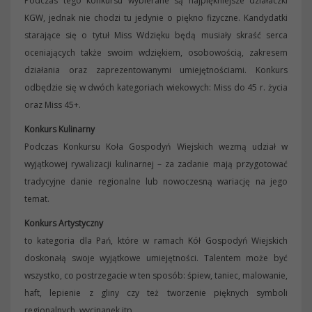
Podczas tego konkursu wybierane są najpiękniejsze działaczki
KGW, jednak nie chodzi tu jedynie o piękno fizyczne. Kandydatki
starające się o tytuł Miss Wdzięku będą musiały skraść serca
oceniających także swoim wdziękiem, osobowością, zakresem
działania oraz zaprezentowanymi umiejętnościami. Konkurs
odbędzie się w dwóch kategoriach wiekowych: Miss do 45 r. życia
oraz Miss 45+.
Konkurs Kulinarny
Podczas Konkursu Koła Gospodyń Wiejskich wezmą udział w
wyjątkowej rywalizacji kulinarnej – za zadanie mają przygotować
tradycyjne danie regionalne lub nowoczesną wariację na jego
temat.
Konkurs Artystyczny
to kategoria dla Pań, które w ramach Kół Gospodyń Wiejskich
doskonałą swoje wyjątkowe umiejętności. Talentem może być
wszystko, co postrzegacie w ten sposób: śpiew, taniec, malowanie,
haft, lepienie z gliny czy też tworzenie pięknych symboli
regionalnych, wycinanek itp.