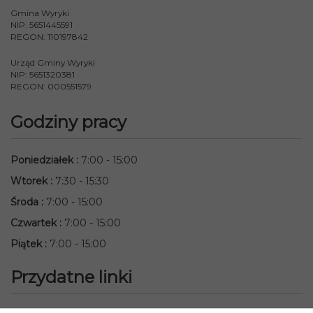
Gmina Wyryki
NIP: 5651445591
REGON: 110197842
Urząd Gminy Wyryki
NIP: 5651320381
REGON: 000551579
Godziny pracy
Poniedziałek
:
7:00 - 15:00
Wtorek
:
7:30 - 15:30
Środa
:
7:00 - 15:00
Czwartek
:
7:00 - 15:00
Piątek
:
7:00 - 15:00
Przydatne linki