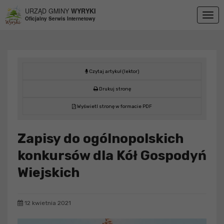
Przejdź do menu
Przejdź do stopki strony
Przejdź do głównej treści strony
URZĄD GMINY
WYRYKI
Togg
Oficjalny Serwis Internetowy
navig
Czytaj artykuł (lektor)
Drukuj stronę
Wyświetl stronę w formacie PDF
Zapisy do ogólnopolskich
konkursów dla Kół Gospodyń
Wiejskich
12 kwietnia 2021