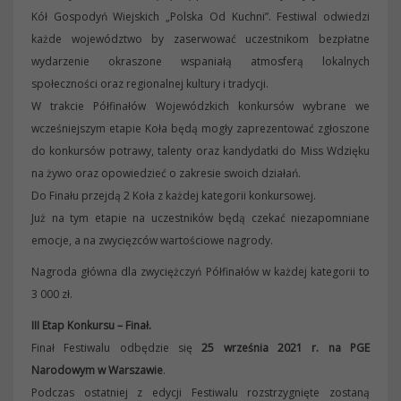
Kół Gospodyń Wiejskich „Polska Od Kuchni”. Festiwal odwiedzi
każde województwo by zaserwować uczestnikom bezpłatne
wydarzenie okraszone wspaniałą atmosferą lokalnych
społeczności oraz regionalnej kultury i tradycji.
W trakcie Półfinałów Wojewódzkich konkursów wybrane we
wcześniejszym etapie Koła będą mogły zaprezentować zgłoszone
do konkursów potrawy, talenty oraz kandydatki do Miss Wdzięku
na żywo oraz opowiedzieć o zakresie swoich działań.
Do Finału przejdą 2 Koła z każdej kategorii konkursowej.
Już na tym etapie na uczestników będą czekać niezapomniane
emocje, a na zwycięzców wartościowe nagrody.
Nagroda główna dla zwyciężczyń Półfinałów w każdej kategorii to
3 000 zł.
III Etap Konkursu – Finał.
Finał Festiwalu odbędzie się
25 września 2021 r. na PGE
Narodowym w Warszawie
.
Podczas ostatniej z edycji Festiwalu rozstrzygnięte zostaną