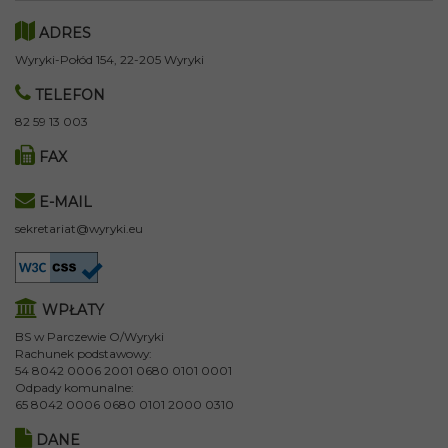
ADRES
Wyryki-Połód 154, 22-205 Wyryki
TELEFON
82 59 13 003
FAX
E-MAIL
sekretariat@wyryki.eu
WPŁATY
BS w Parczewie O/Wyryki
Rachunek podstawowy:
54 8042 0006 2001 0680 0101 0001
Odpady komunalne:
65 8042 0006 0680 0101 2000 0310
DANE