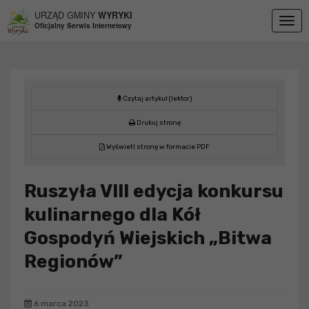
Przejdź do menu
Przejdź do stopki strony
Przejdź do głównej treści strony
URZĄD GMINY
WYRYKI
Togg
Oficjalny Serwis Internetowy
navig
Czytaj artykuł (lektor)
Drukuj stronę
Wyświetl stronę w formacie PDF
Ruszyła VIII edycja konkursu
kulinarnego dla Kół
Gospodyń Wiejskich „Bitwa
Regionów”
6 marca 2023