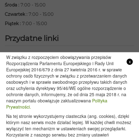
Środa
:
7:00 - 15:00
Czwartek
:
7:00 - 15:00
Piątek
:
7:00 - 15:00
Przydatne linki
Starostwo Powiatowe we Włodawie
W związku z rozpoczęciem obowiązywania przepisów
x
Lubelski Urząd Wojewódzki w Lublinie
Rozporządzenia Parlamentu Europejskiego i Rady Unii
Europejskiej 2016/679 z dnia 27 kwietnia 2016 r. w sprawie
Urząd Marszałkowski Województwa Lubelskiego w Lublinie
ochrony osób fizycznych w związku z przetwarzaniem danych
Serwis Rzeczypospolitej Polskiej
osobowych i w sprawie swobodnego przepływu takich danych
PGE – Planowane wyłączenia prądu
oraz uchylenia dyrektywy 95/46/WE ogólne rozporządzenie o
Poczta E-mail
ochronie danych, informujemy, że od dnia 25 maja 2018 r. na
naszym portalu obowiązuje zaktualizowana
Polityka
Prywatności.
Na tej stronie wykorzystujemy ciasteczka (ang. cookies), dzięki
Copyright 2020@ - Urząd Gminy Wyryki
którym nasz serwis może działać lepiej. W każdej chwili możesz
wyłączyć ten mechanizm w ustawieniach swojej przeglądarki.
Korzystanie z naszego serwisu bez zmiany ustawień