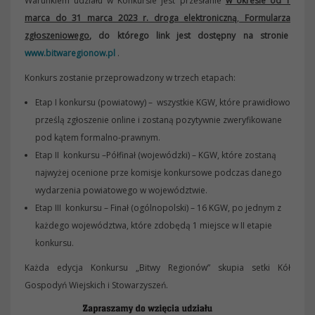
Warunkiem udziału w Konkursie jest przesłanie
w okresie od 1
marca do 31 marca 2023 r. droga elektroniczną
,
Formularza
zgłoszeniowego
, do którego link jest dostępny na stronie
www.bitwaregionow.pl
.
Konkurs zostanie przeprowadzony w trzech etapach:
Etap I konkursu (powiatowy) – wszystkie KGW, które prawidłowo
prześlą zgłoszenie online i zostaną pozytywnie zweryfikowane
pod kątem formalno-prawnym.
Etap II konkursu –Półfinał (wojewódzki) – KGW, które zostaną
najwyżej ocenione prze komisje konkursowe podczas danego
wydarzenia powiatowego w województwie.
Etap III konkursu – Finał (ogólnopolski) – 16 KGW, po jednym z
każdego województwa, które zdobędą 1 miejsce w II etapie
konkursu.
Każda edycja Konkursu „Bitwy Regionów” skupia setki Kół
Gospodyń Wiejskich i Stowarzyszeń.