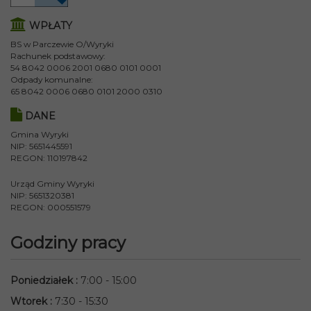
WPŁATY
BS w Parczewie O/Wyryki
Rachunek podstawowy:
54 8042 0006 2001 0680 0101 0001
Odpady komunalne:
65 8042 0006 0680 0101 2000 0310
DANE
Gmina Wyryki
NIP: 5651445591
REGON: 110197842
Urząd Gminy Wyryki
NIP: 5651320381
REGON: 000551579
Godziny pracy
Poniedziałek
:
7:00 - 15:00
Wtorek
:
7:30 - 15:30