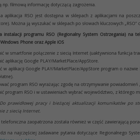
ą np. filmową informację dotyczącą zagrożenia.
a aplikacja RSO jest dostępna w sklepach z aplikacjami na poszc
ore). Można ją wyszukać w sklepach po słowach kluczowych „RSO” o
cja instalacji programu RSO (Regionalny System Ostrzegania) na 
 Windows Phone oraz Apple iOS
ć w smartfonie połączenie z siecią Internet (uaktywniona funkcja tra
ć aplikację Google PLAY/MarketPlace/AppStore.
 w aplikacji Google PLAY/MarketPlace/AppStore program o nazwie 
łatne).
lować program RSO wyrażając zgodę na otrzymywanie powiadomień 
ić program RSO i w ustawieniach wybrać województwo, z którego m
Do prawidłowej pracy i bieżącej aktualizacji komunikatów po st
ie z siecią Internet.
a telefoniczna zaopatrzona została również w część zawierającą por
zi na najczęściej zadawane pytania dotyczące Regionalnego Syste