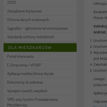
2020
oferując
Zarządzanie kryzysowe
Bezpłatn
Phone St
Ochrona danych osobowych
Instruk
Sygnaliści – zgłoszenia naruszenia prawa
Android,
Standardy ochrony małoletnich
Uruchomi
Uruchomi
DLA MIESZKAŃCÓW
Wyszukać
Portal Interesanta
jest bezp
Zainsta
E-Doręczenia / ePUAP
Uruchom
Aplikacja mobilna Gmina Wyryki
Uwaga. 
Dokumenty do pobrania
połączen
Wynajem świetlic wiejskich
Aplikacj
SMS-owy System Powiadamiania
Odpowied
Mieszkańców