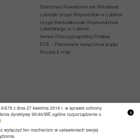
Starostwo Powiatowe we Włodawie
Lubelski Urząd Wojewódzki w Lublinie
Urząd Marszałkowski Województwa
Lubelskiego w Lublinie
Serwis Rzeczypospolitej Polskiej
PGE – Planowane wyłączenia prądu
Poczta E-mail
/679 z dnia 27 kwietnia 2016 r. w sprawie ochrony
x
lenia dyrektywy 95/46/WE ogólne rozporządzenie o
Projekt i wykonanie
i.
żesz wyłączyć ten mechanizm w ustawieniach swojej
ądzenia.