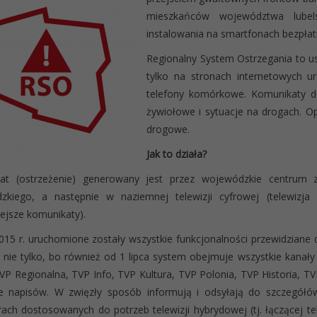
mieszkańców województwa lubel
instalowania na smartfonach bezpłatn
Regionalny System Ostrzegania to u
tylko na stronach internetowych ur
telefony komórkowe. Komunikaty do
żywiołowe i sytuacje na drogach. O
drogowe.
Jak to działa?
at (ostrzeżenie) generowany jest przez wojewódzkie centrum z
zkiego, a następnie w naziemnej telewizji cyfrowej (telewizja r
ejsze komunikaty).
2015 r. uruchomione zostały wszystkie funkcjonalności przewidzian
 nie tylko, bo również od 1 lipca system obejmuje wszystkie kanały
VP Regionalna, TVP Info, TVP Kultura, TVP Polonia, TVP Historia, T
e napisów. W zwięzły sposób informują i odsyłają do szczegółów
rach dostosowanych do potrzeb telewizji hybrydowej (tj. łączącej te