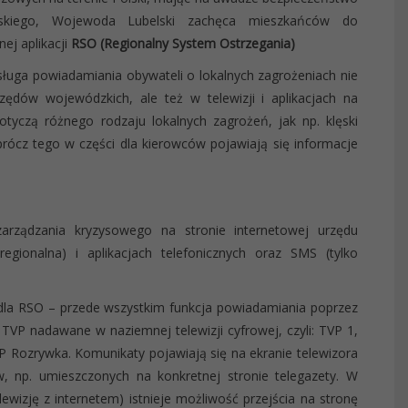
skiego, Wojewoda Lubelski zachęca mieszkańców do
ej aplikacji
RSO (Regionalny System Ostrzegania)
sługa powiadamiania obywateli o lokalnych zagrożeniach nie
zędów wojewódzkich, ale też w telewizji i aplikacjach na
tyczą różnego rodzaju lokalnych zagrożeń, jak np. klęski
prócz tego w części dla kierowców pojawiają się informacje
arządzania kryzysowego na stronie internetowej urzędu
egionalna) i aplikacjach telefonicznych oraz SMS (tylko
e dla RSO – przede wszystkim funkcja powiadamiania poprzez
 TVP nadawane w naziemnej telewizji cyfrowej, czyli: TVP 1,
VP Rozrywka. Komunikaty pojawiają się na ekranie telewizora
, np. umieszczonych na konkretnej stronie telegazety. W
lewizję z internetem) istnieje możliwość przejścia na stronę