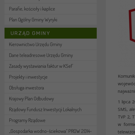
Parafie, kościoły i kaplice
Plan Ogólny Gminy Wyryki
URZĄD GMINY
Kierownictwo Urzędu Gminy
Dane teleadresowe Urzędu Gminy
Zasady wystawiania faktur w KSeF
Komunik
Projekty i inwestycje
wojewód
Obsługa inwestora
najważni
Krajowy Plan Odbudowy
1 lipca 
Rządowy Fundusz Inwestycji Lokalnych
SMS, ale
TVP 2, T
Programy Rządowe
w formi
„Gospodarka wodno-ściekowa” PROW 2014-
telewizo