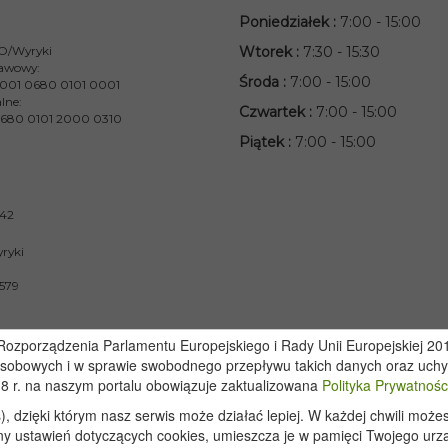
Poniedziałek
:
7:00 - 15:00
 O/Wyryki
Wtorek
:
7:30 - 15:30
awowy:
Środa
:
7:00 - 15:00
001 0680 0101 0001
lne:
Czwartek
:
7:00 - 15:00
680 0101 2000 0310
Piątek
:
7:00 - 15:00
842
ryki
579
zporządzenia Parlamentu Europejskiego i Rady Unii Europejskiej 2016
osobowych i w sprawie swobodnego przepływu takich danych oraz uchy
18 r. na naszym portalu obowiązuje zaktualizowana
Polityka Prywatnośc
s), dzięki którym nasz serwis może działać lepiej. W każdej chwili mo
ny ustawień dotyczących cookies, umieszcza je w pamięci Twojego urz