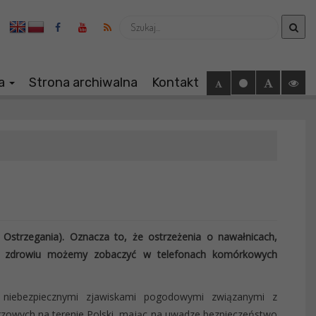
Wyszukaj
ia
Strona archiwalna
Kontakt
 Ostrzegania). Oznacza to, że ostrzeżenia o nawałnicach,
ub zdrowiu możemy zobaczyć w telefonach komórkowych
 niebezpiecznymi zjawiskami pogodowymi związanymi z
zowych na terenie Polski, mając na uwadze bezpieczeństwo