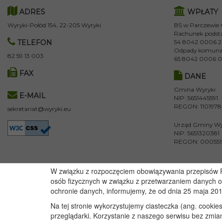
ADRES
WPŁATY
Wyryki-Połód 154, 22-205 Wyryki
BS w Parczewie
Rachunek podst
TELEFON
54 8042 0006 2
Odpady komuna
82 59 13 003
65 8042 0006 0
FAX
DANE
Gmina Wyryki
E-MAIL
NIP: 5651445591
REGON: 110197
sekretariat@wyryki.eu
Urząd Gminy Wy
NIP: 5651320381
REGON: 000551
W związku z rozpoczęciem obowiązywania przepisów Ro
osób fizycznych w związku z przetwarzaniem danych 
Copyright 2020@ - Urząd Gminy Wyryki
ochronie danych, informujemy, że od dnia 25 maja 20
Na tej stronie wykorzystujemy ciasteczka (ang. cookie
przeglądarki. Korzystanie z naszego serwisu bez zmia