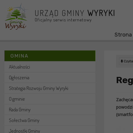
Przejdź do menu
Przejdź do stopki strony
Przejdź do głównej treści strony
URZĄD GMINY
WYRYKI
Oficjalny serwis internetowy
Strona
GMINA
Czytaj
Aktualności
Ogłoszenia
Reg
Strategia Rozwoju Gminy Wyryki
O gminie
Zachęca
powodzi
Rada Gminy
(smartfo
Sołectwa Gminy
Jednostki Gminy