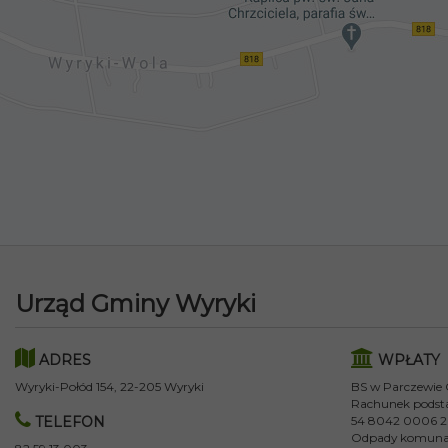
Urząd Gminy Wyryki
ADRES
WPŁATY
Wyryki-Połód 154, 22-205 Wyryki
BS w Parczewie
Rachunek podst
TELEFON
54 8042 0006 2
Odpady komuna