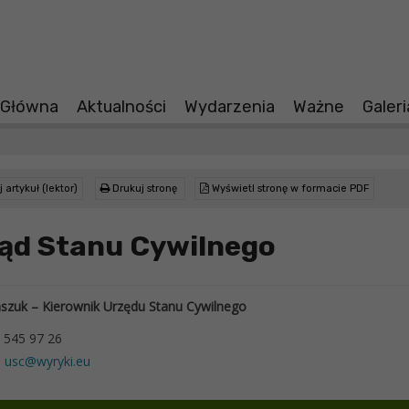
 Główna
Aktualności
Wydarzenia
Ważne
Galer
 artykuł (lektor)
Drukuj stronę
Wyświetl stronę w formacie PDF
ąd Stanu Cywilnego
zuk – Kierownik Urzędu Stanu Cywilnego
82 545 97 26
:
usc@wyryki.eu