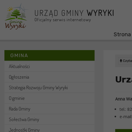
Przejdź do menu
Przejdź do stopki strony
Przejdź do głównej treści strony
URZĄD GMINY
WYRYKI
Oficjalny serwis internetowy
Strona
GMINA
Czytaj
Aktualności
Ogłoszenia
Urz
Strategia Rozwoju Gminy Wyryki
O gminie
Anna Was
Rada Gminy
tel.: 
e-mail
Sołectwa Gminy
Jednostki Gminy