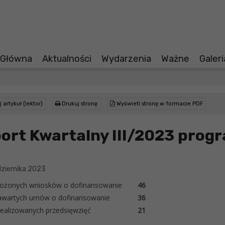
 Główna
Aktualności
Wydarzenia
Ważne
Galer
 artykuł (lektor)
Drukuj stronę
Wyświetl stronę w formacie PDF
ort Kwartalny III/2023 prog
ziernika 2023
złożonych wniosków o dofinansowanie
46
zawartych umów o dofinansowanie
36
realizowanych przedsięwzięć
21