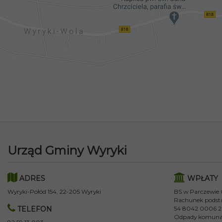
Urząd Gminy Wyryki
ADRES
WPŁATY
Wyryki-Połód 154, 22-205 Wyryki
BS w Parczewie
Rachunek podst
TELEFON
54 8042 0006 2
Odpady komuna