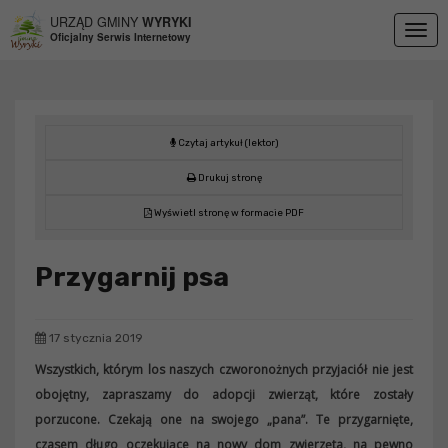
Przejdź do menu
Przejdź do stopki strony
Przejdź do głównej treści strony
URZĄD GMINY
WYRYKI
Togg
Oficjalny Serwis Internetowy
navig
Czytaj artykuł (lektor)
Drukuj stronę
Wyświetl stronę w formacie PDF
Przygarnij psa
17 stycznia 2019
Wszystkich, którym los naszych czworonożnych przyjaciół nie jest
obojętny, zapraszamy do adopcji zwierząt, które zostały
porzucone. Czekają one na swojego „pana”. Te przygarnięte,
czasem długo oczekujące na nowy dom zwierzęta, na pewno