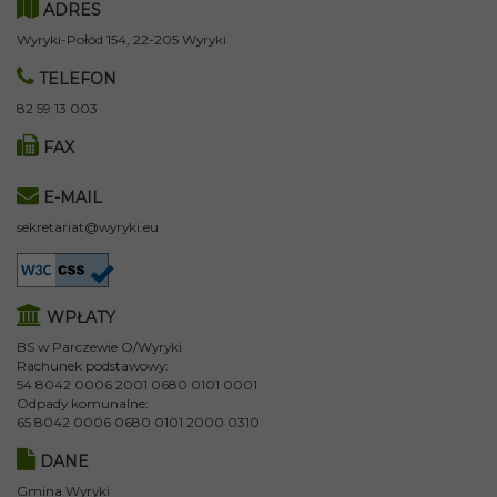
ADRES
Wyryki-Połód 154, 22-205 Wyryki
TELEFON
82 59 13 003
FAX
E-MAIL
sekretariat@wyryki.eu
WPŁATY
BS w Parczewie O/Wyryki
Rachunek podstawowy:
54 8042 0006 2001 0680 0101 0001
Odpady komunalne:
65 8042 0006 0680 0101 2000 0310
DANE
Gmina Wyryki