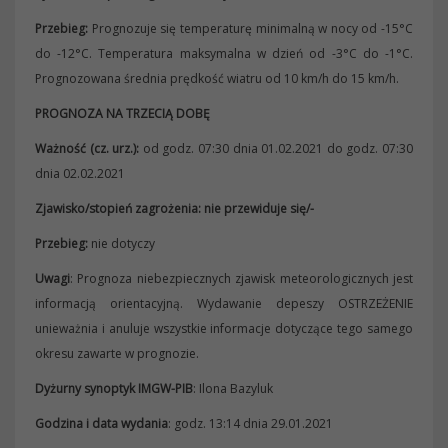
Przebieg:
Prognozuje się temperaturę minimalną w nocy od -15°C
do -12°C. Temperatura maksymalna w dzień od -3°C do -1°C.
Prognozowana średnia prędkość wiatru od 10 km/h do 15 km/h.
PROGNOZA NA TRZECIĄ DOBĘ
Ważność (cz. urz.):
od godz. 07:30 dnia 01.02.2021 do godz. 07:30
dnia 02.02.2021
Zjawisko/stopień zagrożenia: nie przewiduje się/-
Przebieg:
nie dotyczy
Uwagi
: Prognoza niebezpiecznych zjawisk meteorologicznych jest
informacją orientacyjną. Wydawanie depeszy OSTRZEŻENIE
unieważnia i anuluje wszystkie informacje dotyczące tego samego
okresu zawarte w prognozie.
Dyżurny synoptyk IMGW-PIB
: Ilona Bazyluk
Godzina i data wydania
: godz. 13:14 dnia 29.01.2021