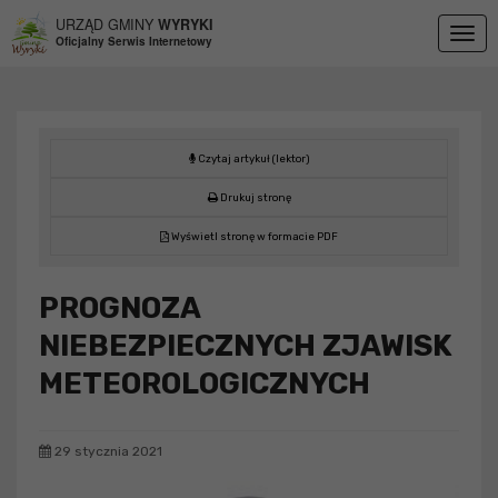
Przejdź do menu
Przejdź do stopki strony
Przejdź do głównej treści strony
URZĄD GMINY
WYRYKI
Togg
Oficjalny Serwis Internetowy
navig
Czytaj artykuł (lektor)
Drukuj stronę
Wyświetl stronę w formacie PDF
PROGNOZA
NIEBEZPIECZNYCH ZJAWISK
METEOROLOGICZNYCH
29 stycznia 2021