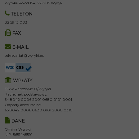
Wyryki-Połód 154, 22-205 Wyryki
TELEFON
82 59 13 003
FAX
E-MAIL
sekretariat@wyryki.eu
WPŁATY
BS w Parczewie O/Wyryki
Rachunek podstawowy:
54 8042 0006 2001 0680 0101 0001
Odpady komunalne:
65 8042 0006 0680 0101 2000 0310
DANE
Gmina Wyryki
NIP: 5651445591