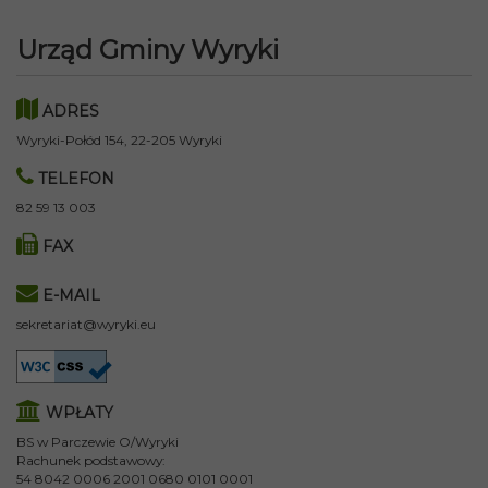
Urząd Gminy Wyryki
ADRES
Wyryki-Połód 154, 22-205 Wyryki
TELEFON
82 59 13 003
FAX
E-MAIL
sekretariat@wyryki.eu
WPŁATY
BS w Parczewie O/Wyryki
Rachunek podstawowy:
54 8042 0006 2001 0680 0101 0001