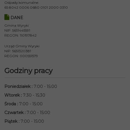
Odpady komunalne:
65 8042 0006 0680 0101 2000 0310
DANE
Gmina Wyryki
NIP: 5651445591
REGON: 110197842
Urząd Gminy Wyryki
NIP: 5651320381
REGON: 000551579
Godziny pracy
Poniedziałek
:
7:00 - 15:00
Wtorek
:
7:30 - 15:30
Środa
:
7:00 - 15:00
Czwartek
:
7:00 - 15:00
Piątek
:
7:00 - 15:00