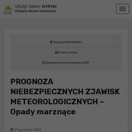
Przejdź do menu
Przejdź do stopki strony
Przejdź do głównej treści strony
URZĄD GMINY
WYRYKI
Togg
Oficjalny Serwis Internetowy
navig
Czytaj artykuł (lektor)
Drukuj stronę
Wyświetl stronę w formacie PDF
PROGNOZA
NIEBEZPIECZNYCH ZJAWISK
METEOROLOGICZNYCH –
Opady marznące
21 grudnia 2021