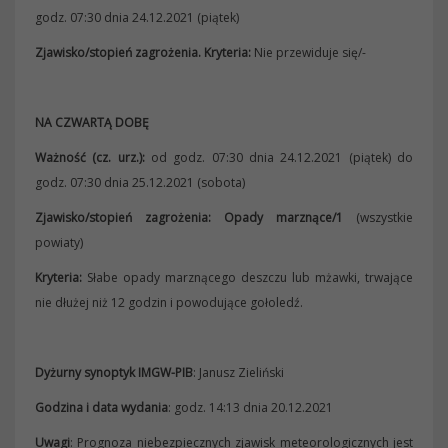
godz. 07:30 dnia 24.12.2021 (piątek)
Zjawisko/stopień zagrożenia.
Kryteria:
Nie przewiduje się/-
NA CZWARTĄ DOBĘ
Ważność (cz. urz.):
od godz. 07:30 dnia 24.12.2021 (piątek) do
godz. 07:30 dnia 25.12.2021 (sobota)
Zjawisko/stopień zagrożenia: Opady marznące/1
(wszystkie
powiaty)
Kryteria:
Słabe opady marznącego deszczu lub mżawki, trwające
nie dłużej niż 12 godzin i powodujące gołoledź.
Dyżurny synoptyk IMGW-PIB
: Janusz Zieliński
Godzina i data wydania
: godz. 14:13 dnia 20.12.2021
Uwagi
: Prognoza niebezpiecznych zjawisk meteorologicznych jest