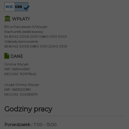
WPŁATY
BS w Parczewie O/Wyryki
Rachunek podstawowy:
54 8042 0006 2001 0680 0101 0001
Odpady komunalne:
65 8042 0006 0680 0101 2000 0310
DANE
Gmina Wyryki
NIP: 5651445591
REGON: 110197842
Urząd Gminy Wyryki
NIP: 5651320381
REGON: 000551579
Godziny pracy
Poniedziałek
:
7:00 - 15:00