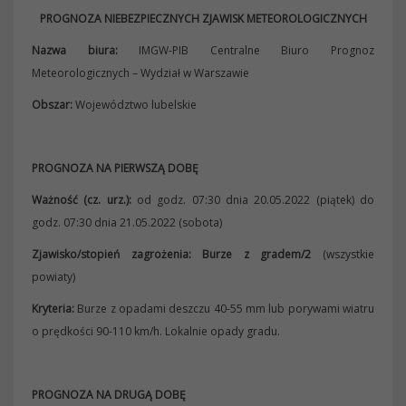
PROGNOZA NIEBEZPIECZNYCH ZJAWISK METEOROLOGICZNYCH
Nazwa biura:
IMGW-PIB Centralne Biuro Prognoz
Meteorologicznych – Wydział w Warszawie
Obszar:
Województwo lubelskie
PROGNOZA NA PIERWSZĄ DOBĘ
Ważność (cz. urz.):
od godz. 07:30 dnia 20.05.2022 (piątek) do
godz. 07:30 dnia 21.05.2022 (sobota)
Zjawisko/stopień zagrożenia: Burze z gradem/2
(wszystkie
powiaty)
Kryteria:
Burze z opadami deszczu 40-55 mm lub porywami wiatru
o prędkości 90-110 km/h. Lokalnie opady gradu.
PROGNOZA NA DRUGĄ DOBĘ