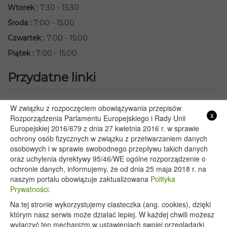
Wtorek
:
7:30 - 15:30
Środa
:
7:00 - 15:00
Czwartek
:
7:00 - 15:00
Piątek
:
7:00 - 15:00
Przydatne linki
Starostwo Powiatowe we Włodawie
W związku z rozpoczęciem obowiązywania przepisów
x
Lubelski Urząd Wojewódzki w Lublinie
Rozporządzenia Parlamentu Europejskiego i Rady Unii
Europejskiej 2016/679 z dnia 27 kwietnia 2016 r. w sprawie
Urząd Marszałkowski Województwa Lubelskiego w Lublinie
ochrony osób fizycznych w związku z przetwarzaniem danych
Serwis Rzeczypospolitej Polskiej
osobowych i w sprawie swobodnego przepływu takich danych
PGE – Planowane wyłączenia prądu
oraz uchylenia dyrektywy 95/46/WE ogólne rozporządzenie o
Poczta E-mail
ochronie danych, informujemy, że od dnia 25 maja 2018 r. na
naszym portalu obowiązuje zaktualizowana
Polityka
Prywatności.
Na tej stronie wykorzystujemy ciasteczka (ang. cookies), dzięki
Copyright 2020@ - Urząd Gminy Wyryki
którym nasz serwis może działać lepiej. W każdej chwili możesz
wyłączyć ten mechanizm w ustawieniach swojej przeglądarki.