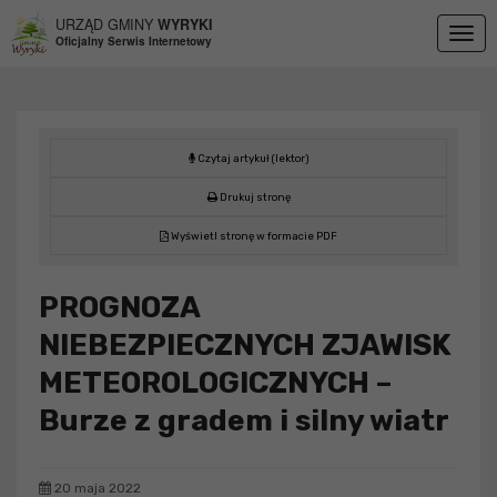
Przejdź do menu
Przejdź do stopki strony
Przejdź do głównej treści strony
URZĄD GMINY
WYRYKI
Togg
Oficjalny Serwis Internetowy
navig
Czytaj artykuł (lektor)
Drukuj stronę
Wyświetl stronę w formacie PDF
PROGNOZA
NIEBEZPIECZNYCH ZJAWISK
METEOROLOGICZNYCH –
Burze z gradem i silny wiatr
20 maja 2022