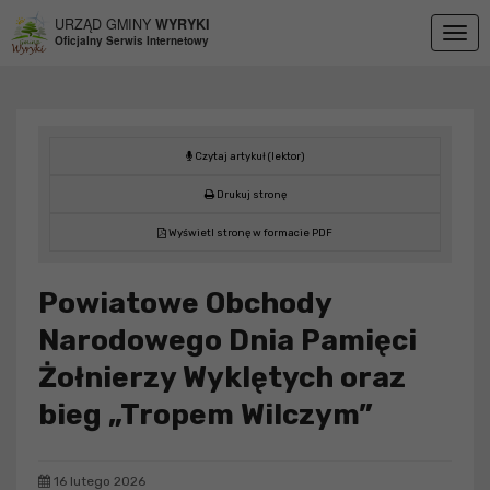
Przejdź do menu
Przejdź do stopki strony
Przejdź do głównej treści strony
URZĄD GMINY
WYRYKI
Togg
Oficjalny Serwis Internetowy
navig
Czytaj artykuł (lektor)
Drukuj stronę
Wyświetl stronę w formacie PDF
Powiatowe Obchody
Narodowego Dnia Pamięci
Żołnierzy Wyklętych oraz
bieg „Tropem Wilczym”
16 lutego 2026