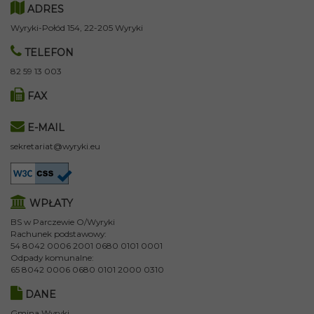
ADRES
Wyryki-Połód 154, 22-205 Wyryki
TELEFON
82 59 13 003
FAX
E-MAIL
sekretariat@wyryki.eu
WPŁATY
BS w Parczewie O/Wyryki
Rachunek podstawowy:
54 8042 0006 2001 0680 0101 0001
Odpady komunalne:
65 8042 0006 0680 0101 2000 0310
DANE
Gmina Wyryki