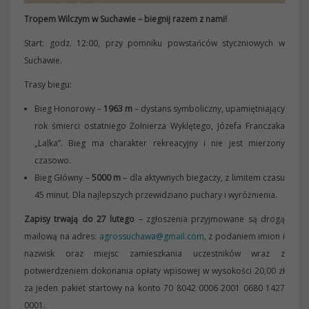
Tropem Wilczym w Suchawie – biegnij razem z nami!
Start: godz. 12:00, przy pomniku powstańców styczniowych w
Suchawie.
Trasy biegu:
Bieg Honorowy –
1963 m
– dystans symboliczny, upamiętniający
rok śmierci ostatniego Żołnierza Wyklętego, Józefa Franczaka
„Lalka”. Bieg ma charakter rekreacyjny i nie jest mierzony
czasowo.
Bieg Główny –
5000 m
– dla aktywnych biegaczy, z limitem czasu
45 minut. Dla najlepszych przewidziano puchary i wyróżnienia.
Zapisy trwają do 27 lutego
– zgłoszenia przyjmowane są drogą
mailową na adres:
agrossuchawa@gmail.com
, z podaniem imion i
nazwisk oraz miejsc zamieszkania uczestników wraz z
potwierdzeniem dokonania opłaty wpisowej w wysokości 20,00 zł
za jeden pakiet startowy na konto 70 8042 0006 2001 0680 1427
0001.