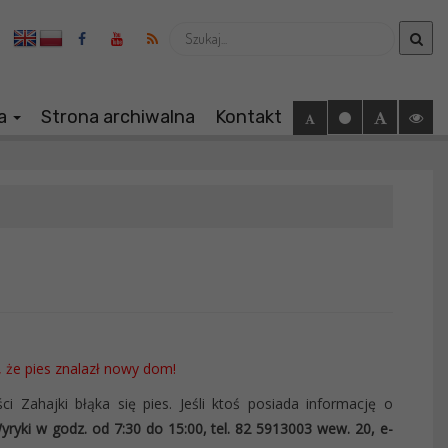
Wyszukaj
ia
Strona archiwalna
Kontakt
 że pies znalazł nowy dom
!
i Zahajki błąka się pies. Jeśli ktoś posiada informację o
yki w godz. od 7:30 do 15:00, tel. 82 5913003 wew. 20, e-