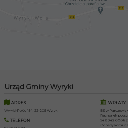
Urząd Gminy Wyryki
ADRES
WPŁATY
Wyryki-Połód 154, 22-205 Wyryki
BS w Parczewie
Rachunek podst
TELEFON
54 8042 0006 2
Odpady komuna