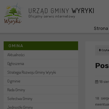
Przejdź do menu
Przejdź do stopki strony
Przejdź do głównej treści strony
URZĄD GMINY
WYRYKI
Oficjalny serwis internetowy
Strona
GMINA
Czytaj
Aktualności
Ogłoszenia
Pos
Strategia Rozwoju Gminy Wyryki
O gminie
18 sie
Rada Gminy
Sołectwa Gminy
18 sierp
ewentual
Jednostki Gminy