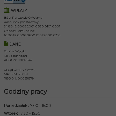
WPŁATY
BS w Parczewie O/Wyryki
Rachunek podstawowy:
54 8042 0006 2001 0680 0101 0001
Odpady komunalne:
65 8042 0006 0680 0101 2000 0310
DANE
Gmina Wyryki
NIP: 5651445591
REGON: 110197842
Urząd Gminy Wyryki
NIP: 5651320381
REGON: 000551579
Godziny pracy
Poniedziałek
:
7:00 - 15:00
Wtorek
:
7:30 - 15:30