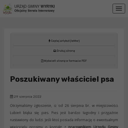
Przejdź do menu
Przejdź do stopki strony
Przejdź do głównej treści strony
URZĄD GMINY
WYRYKI
Togg
Oficjalny Serwis Internetowy
navig
Czytaj artykuł (lektor)
Drukuj stronę
Wyświetl stronę w formacie PDF
Poszukiwany właściciel psa
29 sierpnia 2022
Otrzymaliśmy zgłoszenie, iż od 26 sierpnia br. w miejscowości
Lubień błąka się pies. Pies jest bardzo łagodny i przyjaźnie
nastawiony do ludzi. Jeśli ktoś posiada informację o ewentualnym
właścicielu prosimy o kontakt z
pracownikiem Urzędu Gminy