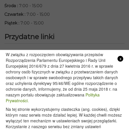
Środa
:
7:00 - 15:00
Czwartek
:
7:00 - 15:00
Piątek
:
7:00 - 15:00
Przydatne linki
Starostwo Powiatowe we Włodawie
W związku z rozpoczęciem obowiązywania przepisów
x
Lubelski Urząd Wojewódzki w Lublinie
Rozporządzenia Parlamentu Europejskiego i Rady Unii
Europejskiej 2016/679 z dnia 27 kwietnia 2016 r. w sprawie
Urząd Marszałkowski Województwa Lubelskiego w Lublinie
ochrony osób fizycznych w związku z przetwarzaniem danych
Serwis Rzeczypospolitej Polskiej
osobowych i w sprawie swobodnego przepływu takich danych
PGE – Planowane wyłączenia prądu
oraz uchylenia dyrektywy 95/46/WE ogólne rozporządzenie o
Poczta E-mail
ochronie danych, informujemy, że od dnia 25 maja 2018 r. na
naszym portalu obowiązuje zaktualizowana
Polityka
Prywatności.
Na tej stronie wykorzystujemy ciasteczka (ang. cookies), dzięki
Copyright 2020@ - Urząd Gminy Wyryki
którym nasz serwis może działać lepiej. W każdej chwili możesz
wyłączyć ten mechanizm w ustawieniach swojej przeglądarki.
Korzystanie z naszego serwisu bez zmiany ustawień