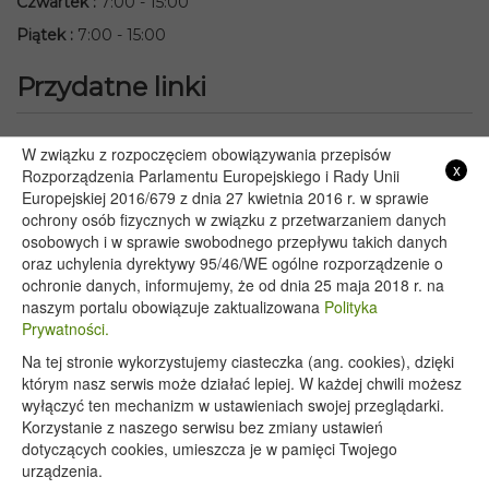
Czwartek
:
7:00 - 15:00
Piątek
:
7:00 - 15:00
Przydatne linki
Starostwo Powiatowe we Włodawie
W związku z rozpoczęciem obowiązywania przepisów
x
Lubelski Urząd Wojewódzki w Lublinie
Rozporządzenia Parlamentu Europejskiego i Rady Unii
Europejskiej 2016/679 z dnia 27 kwietnia 2016 r. w sprawie
Urząd Marszałkowski Województwa Lubelskiego w Lublinie
ochrony osób fizycznych w związku z przetwarzaniem danych
Serwis Rzeczypospolitej Polskiej
osobowych i w sprawie swobodnego przepływu takich danych
PGE – Planowane wyłączenia prądu
oraz uchylenia dyrektywy 95/46/WE ogólne rozporządzenie o
Poczta E-mail
ochronie danych, informujemy, że od dnia 25 maja 2018 r. na
naszym portalu obowiązuje zaktualizowana
Polityka
Prywatności.
Na tej stronie wykorzystujemy ciasteczka (ang. cookies), dzięki
Copyright 2020@ - Urząd Gminy Wyryki
którym nasz serwis może działać lepiej. W każdej chwili możesz
wyłączyć ten mechanizm w ustawieniach swojej przeglądarki.
Korzystanie z naszego serwisu bez zmiany ustawień
dotyczących cookies, umieszcza je w pamięci Twojego
urządzenia.