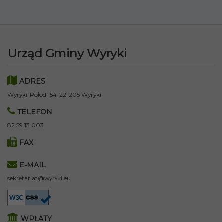
Urząd Gminy Wyryki
ADRES
Wyryki-Połód 154, 22-205 Wyryki
TELEFON
82 59 13 003
FAX
E-MAIL
sekretariat@wyryki.eu
WPŁATY