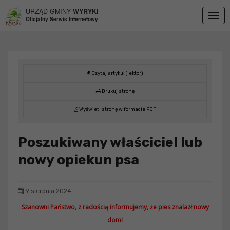
Przejdź do menu
Przejdź do stopki strony
Przejdź do głównej treści strony
URZĄD GMINY
WYRYKI
Togg
Oficjalny Serwis Internetowy
navig
Czytaj artykuł (lektor)
Drukuj stronę
Wyświetl stronę w formacie PDF
Poszukiwany właściciel lub
nowy opiekun psa
9 sierpnia 2024
Szanowni Państwo, z radością informujemy, że pies znalazł nowy
dom
!