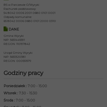
BS w Parczewie O/Wyryki
Rachunek podstawowy:
54 8042 0006 2001 0680 0101 0001
Odpady komunalne:
65 8042 0006 0680 0101 2000 0310
DANE
Gmina Wyryki
NIP: 5651445591
REGON: 110197842
Urząd Gminy Wyryki
NIP: 5651320381
REGON: 000551579
Godziny pracy
Poniedziałek
:
7:00 - 15:00
Wtorek
:
7:30 - 15:30
Środa
:
7:00 - 15:00