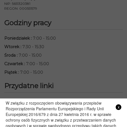
NIP: 5651320381
REGON: 000551579
Godziny pracy
Poniedziałek
:
7:00 - 15:00
Wtorek
:
7:30 - 15:30
Środa
:
7:00 - 15:00
Czwartek
:
7:00 - 15:00
Piątek
:
7:00 - 15:00
Przydatne linki
Starostwo Powiatowe we Włodawie
W związku z rozpoczęciem obowiązywania przepisów
x
Lubelski Urząd Wojewódzki w Lublinie
Rozporządzenia Parlamentu Europejskiego i Rady Unii
Europejskiej 2016/679 z dnia 27 kwietnia 2016 r. w sprawie
Urząd Marszałkowski Województwa Lubelskiego w Lublinie
ochrony osób fizycznych w związku z przetwarzaniem danych
Serwis Rzeczypospolitej Polskiej
osobowych i w sprawie swobodnego przepływu takich danych