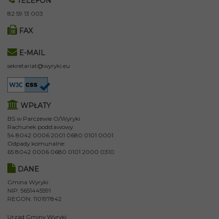
TELEFON
82 59 13 003
FAX
E-MAIL
sekretariat@wyryki.eu
WPŁATY
BS w Parczewie O/Wyryki
Rachunek podstawowy:
54 8042 0006 2001 0680 0101 0001
Odpady komunalne:
65 8042 0006 0680 0101 2000 0310
DANE
Gmina Wyryki
NIP: 5651445591
REGON: 110197842
Urząd Gminy Wyryki