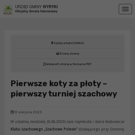
Przejdź do menu
Przejdź do stopki strony
Przejdź do głównej treści strony
URZĄD GMINY
WYRYKI
Togg
Oficjalny Serwis Internetowy
navig
Czytaj artykuł (lektor)
Drukuj stronę
Wyświetl stronę w formacie PDF
Pierwsze koty za płoty –
pierwszy turniej szachowy
8 sierpnia 2023
W ostatnią niedzielę (6.08.2023) nasi najmłodsi i starsi klubowicze
Klubu szachowego „Szachowe Polesie”
działającego przy Gminnej