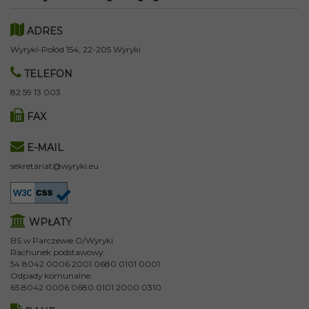
ADRES
Wyryki-Połód 154, 22-205 Wyryki
TELEFON
82 59 13 003
FAX
E-MAIL
sekretariat@wyryki.eu
WPŁATY
BS w Parczewie O/Wyryki
Rachunek podstawowy:
54 8042 0006 2001 0680 0101 0001
Odpady komunalne:
65 8042 0006 0680 0101 2000 0310