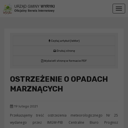
Przejdź do menu
Przejdź do stopki strony
Przejdź do głównej treści strony
URZĄD GMINY
WYRYKI
Togg
Oficjalny Serwis Internetowy
navig
Czytaj artykuł (lektor)
Drukuj stronę
Wyświetl stronę w formacie PDF
OSTRZEŻENIE O OPADACH
MARZNĄCYCH
19 lutego 2021
Przekazujemy treść ostrzeżenia meteorologicznego Nr 25
wydanego przez IMGW-PIB Centralne Biuro Prognoz