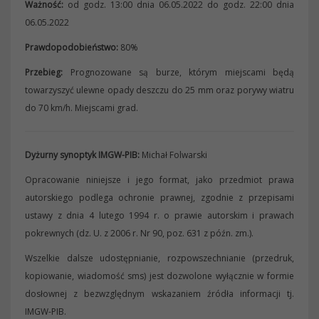
Ważność:
od godz. 13:00 dnia 06.05.2022 do godz. 22:00 dnia
06.05.2022
Prawdopodobieństwo:
80%
Przebieg:
Prognozowane są burze, którym miejscami będą
towarzyszyć ulewne opady deszczu do 25 mm oraz porywy wiatru
do 70 km/h. Miejscami grad.
Dyżurny synoptyk IMGW-PIB:
Michał Folwarski
Opracowanie niniejsze i jego format, jako przedmiot prawa
autorskiego podlega ochronie prawnej, zgodnie z przepisami
ustawy z dnia 4 lutego 1994 r. o prawie autorskim i prawach
pokrewnych (dz. U. z 2006 r. Nr 90, poz. 631 z późn. zm.).
Wszelkie dalsze udostępnianie, rozpowszechnianie (przedruk,
kopiowanie, wiadomość sms) jest dozwolone wyłącznie w formie
dosłownej z bezwzględnym wskazaniem źródła informacji tj.
IMGW-PIB.