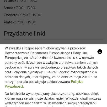
Wtorek
:
7:30 - 15:30
Środa
:
7:00 - 15:00
Czwartek
:
7:00 - 15:00
Piątek
:
7:00 - 15:00
Przydatne linki
Starostwo Powiatowe we Włodawie
W związku z rozpoczęciem obowiązywania przepisów
x
Lubelski Urząd Wojewódzki w Lublinie
Rozporządzenia Parlamentu Europejskiego i Rady Unii
Europejskiej 2016/679 z dnia 27 kwietnia 2016 r. w sprawie
Urząd Marszałkowski Województwa Lubelskiego w Lublinie
ochrony osób fizycznych w związku z przetwarzaniem danych
Serwis Rzeczypospolitej Polskiej
osobowych i w sprawie swobodnego przepływu takich danych
PGE – Planowane wyłączenia prądu
oraz uchylenia dyrektywy 95/46/WE ogólne rozporządzenie o
Poczta E-mail
ochronie danych, informujemy, że od dnia 25 maja 2018 r. na
naszym portalu obowiązuje zaktualizowana
Polityka
Prywatności.
Na tej stronie wykorzystujemy ciasteczka (ang. cookies), dzięki
Copyright 2020@ - Urząd Gminy Wyryki
którym nasz serwis może działać lepiej. W każdej chwili możesz
wyłączyć ten mechanizm w ustawieniach swojej przeglądarki.