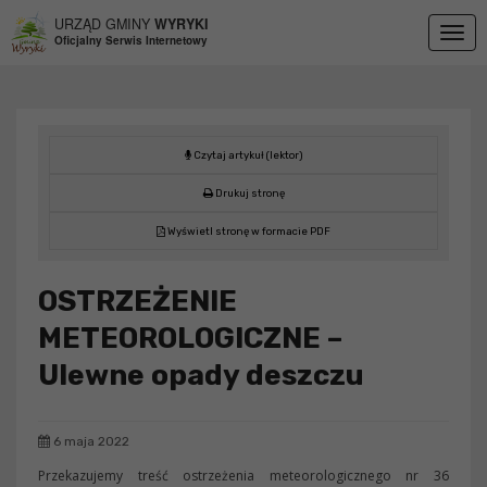
Przejdź do menu
Przejdź do stopki strony
Przejdź do głównej treści strony
URZĄD GMINY
WYRYKI
Togg
Oficjalny Serwis Internetowy
navig
Czytaj artykuł (lektor)
Drukuj stronę
Wyświetl stronę w formacie PDF
OSTRZEŻENIE
METEOROLOGICZNE –
Ulewne opady deszczu
6 maja 2022
Przekazujemy treść ostrzeżenia meteorologicznego nr 36