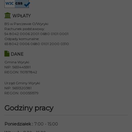
WPŁATY
BS w Parczewie O/Wyryki
Rachunek podstawowy:
54 8042 0006 2001 0680 0101 0001
Odpady komunalne:
65 8042 0006 0680 0101 2000 0310
DANE
Gmina Wyryki
NIP: 5651445591
REGON: 110197842
Urząd Gminy Wyryki
NIP: 5651320381
REGON: 000551579
Godziny pracy
Poniedziałek
:
7:00 - 15:00