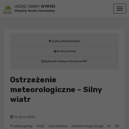
Przejdź do menu
Przejdź do stopki strony
Przejdź do głównej treści strony
URZĄD GMINY
WYRYKI
Togg
Oficjalny Serwis Internetowy
navig
Czytaj artykuł (lektor)
Drukuj stronę
Wyświetl stronę w formacie PDF
Ostrzeżenie
meteorologiczne – Silny
wiatr
12 lipca 2022
Przekazujemy treść ostrzeżenia meteorologicznego nr 56