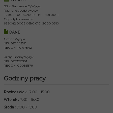
BS w Parczewie O/Wyryki
Rachunek podstawowy:
54 8042 0006 2001 0680 0101 0001
Odpady komunalne:
65 8042 0006 0680 0101 2000 0310
DANE
Gmina Wyryki
NIP: 5651445591
REGON: 110197842
Urząd Gminy Wyryki
NIP: 5651320381
REGON: 000551579
Godziny pracy
Poniedziałek
:
7:00 - 15:00
Wtorek
:
7:30 - 15:30
Środa
:
7:00 - 15:00