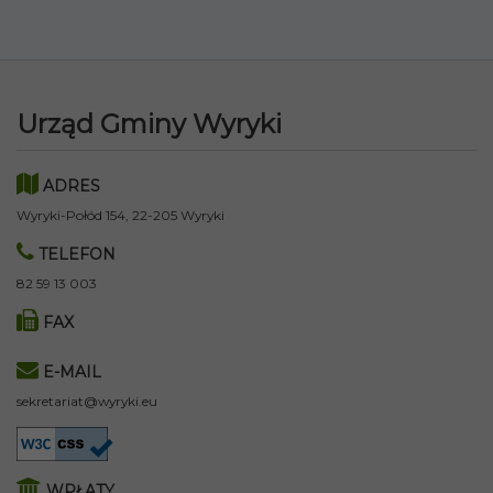
Urząd Gminy Wyryki
ADRES
Wyryki-Połód 154, 22-205 Wyryki
TELEFON
82 59 13 003
FAX
E-MAIL
sekretariat@wyryki.eu
WPŁATY