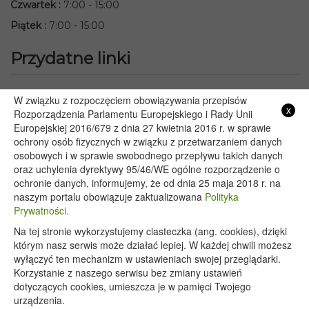
Czwartek
:
7:00 - 15:00
Piątek
:
7:00 - 15:00
Przydatne linki
Starostwo Powiatowe we Włodawie
W związku z rozpoczęciem obowiązywania przepisów
x
Lubelski Urząd Wojewódzki w Lublinie
Rozporządzenia Parlamentu Europejskiego i Rady Unii
Europejskiej 2016/679 z dnia 27 kwietnia 2016 r. w sprawie
Urząd Marszałkowski Województwa Lubelskiego w Lublinie
ochrony osób fizycznych w związku z przetwarzaniem danych
Serwis Rzeczypospolitej Polskiej
osobowych i w sprawie swobodnego przepływu takich danych
PGE – Planowane wyłączenia prądu
oraz uchylenia dyrektywy 95/46/WE ogólne rozporządzenie o
Poczta E-mail
ochronie danych, informujemy, że od dnia 25 maja 2018 r. na
naszym portalu obowiązuje zaktualizowana
Polityka
Prywatności.
Na tej stronie wykorzystujemy ciasteczka (ang. cookies), dzięki
Copyright 2020@ - Urząd Gminy Wyryki
którym nasz serwis może działać lepiej. W każdej chwili możesz
wyłączyć ten mechanizm w ustawieniach swojej przeglądarki.
Korzystanie z naszego serwisu bez zmiany ustawień
dotyczących cookies, umieszcza je w pamięci Twojego
urządzenia.