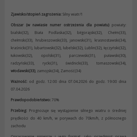
Zjawisko/stopień zagrożenia:
Silny wiatr/1
Obszar (w nawiasie numer ostrzeżenia dla powiatu)
powiaty:
bialski(32), Biała Podlaska(32), biłgorajski(32), Chełm(33),
chełmski(33), hrubieszowski(33), janowski(31), krasnostawski(34),
kraśnicki(31), lubartowski(32), lubelski(32), Lublin(32), łęczyński(32),
łukowski(32), opolski(31), parczewski(31), puławski(30),
radzyński(33), rycki(31), świdnicki(33), tomaszowski(34),
włodawski(33)
, zamojski(34), Zamość(34)
Ważność:
od godz. 12:00 dnia 07.04.2026 do godz. 19:00 dnia
07.04.2026
Prawdopodobieństwo:
70%
Przebieg:
Prognozuje się wystąpienie silnego wiatru o średniej
prędkości do 40 km/h, w porywach do 70km/h, z północnego
zachodu
Opracowanie niniejsze i jego format, jako przedmiot prawa