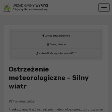
Przejdź do menu
Przejdź do stopki strony
Przejdź do głównej treści strony
URZĄD GMINY
WYRYKI
Togg
Oficjalny Serwis Internetowy
navig
Czytaj artykuł (lektor)
Drukuj stronę
Wyświetl stronę w formacie PDF
Ostrzeżenie
meteorologiczne – Silny
wiatr
7 kwietnia 2026
Przekazujemy treść ostrzeżenia meteorologicznego zbiorczego nr