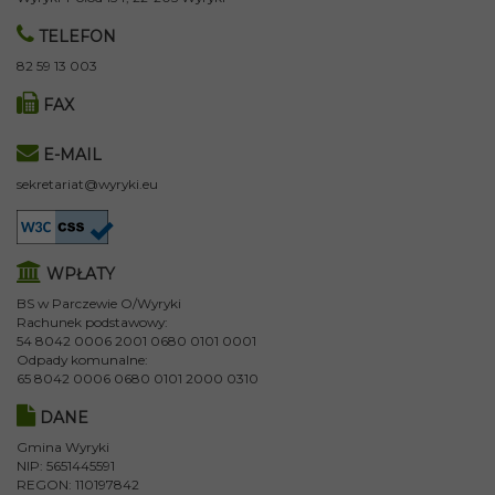
TELEFON
82 59 13 003
FAX
E-MAIL
sekretariat@wyryki.eu
WPŁATY
BS w Parczewie O/Wyryki
Rachunek podstawowy:
54 8042 0006 2001 0680 0101 0001
Odpady komunalne:
65 8042 0006 0680 0101 2000 0310
DANE
Gmina Wyryki
NIP: 5651445591
REGON: 110197842