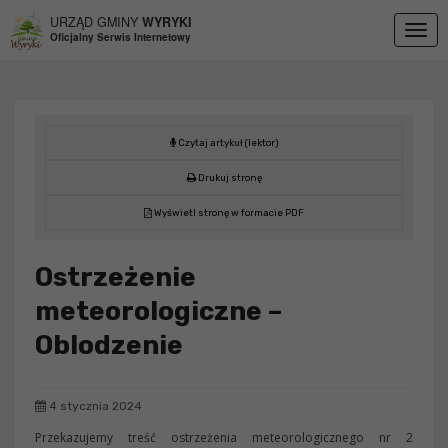
Przejdź do menu
Przejdź do stopki strony
Przejdź do głównej treści strony
URZĄD GMINY
WYRYKI
Togg
Oficjalny Serwis Internetowy
navig
Czytaj artykuł (lektor)
Drukuj stronę
Wyświetl stronę w formacie PDF
Ostrzeżenie
meteorologiczne –
Oblodzenie
4 stycznia 2024
Przekazujemy treść ostrzeżenia meteorologicznego nr 2