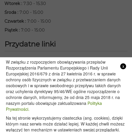
Wtorek
:
7:30 - 15:30
Środa
:
7:00 - 15:00
Czwartek
:
7:00 - 15:00
Piątek
:
7:00 - 15:00
Przydatne linki
Starostwo Powiatowe we Włodawie
W związku z rozpoczęciem obowiązywania przepisów
x
Lubelski Urząd Wojewódzki w Lublinie
Rozporządzenia Parlamentu Europejskiego i Rady Unii
Europejskiej 2016/679 z dnia 27 kwietnia 2016 r. w sprawie
Urząd Marszałkowski Województwa Lubelskiego w Lublinie
ochrony osób fizycznych w związku z przetwarzaniem danych
Serwis Rzeczypospolitej Polskiej
osobowych i w sprawie swobodnego przepływu takich danych
PGE – Planowane wyłączenia prądu
oraz uchylenia dyrektywy 95/46/WE ogólne rozporządzenie o
Poczta E-mail
ochronie danych, informujemy, że od dnia 25 maja 2018 r. na
naszym portalu obowiązuje zaktualizowana
Polityka
Prywatności.
Na tej stronie wykorzystujemy ciasteczka (ang. cookies), dzięki
Copyright 2020@ - Urząd Gminy Wyryki
którym nasz serwis może działać lepiej. W każdej chwili możesz
wyłączyć ten mechanizm w ustawieniach swojej przeglądarki.