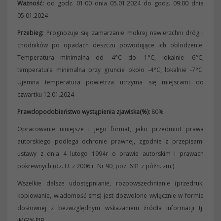
Ważność:
od godz. 01:00 dnia 05.01.2024 do godz. 09:00 dnia
05.01.2024
Przebieg:
Prognozuje się zamarzanie mokrej nawierzchni dróg i
chodników po opadach deszczu powodujące ich oblodzenie.
Temperatura minimalna od -4°C do -1°C, lokalnie -6°C,
temperatura minimalna przy gruncie około -4°C, lokalnie -7°C.
Ujemna temperatura powietrza utrzyma się miejscami do
czwartku 12.01.2024
Prawdopodobieństwo wystąpienia zjawiska(%):
80%
Opracowanie niniejsze i jego format, jako przedmiot prawa
autorskiego podlega ochronie prawnej, zgodnie z przepisami
ustawy z dnia 4 lutego 1994r o prawie autorskim i prawach
pokrewnych (dz. U. z 2006 r. Nr 90, poz. 631 z późn. zm.).
Wszelkie dalsze udostępnianie, rozpowszechnianie (przedruk,
kopiowanie, wiadomość sms) jest dozwolone wyłącznie w formie
dosłownej z bezwzględnym wskazaniem źródła informacji tj.
IMGW-PIB.