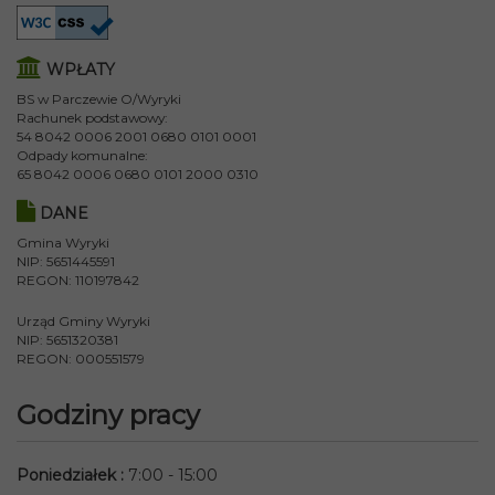
WPŁATY
BS w Parczewie O/Wyryki
Rachunek podstawowy:
54 8042 0006 2001 0680 0101 0001
Odpady komunalne:
65 8042 0006 0680 0101 2000 0310
DANE
Gmina Wyryki
NIP: 5651445591
REGON: 110197842
Urząd Gminy Wyryki
NIP: 5651320381
REGON: 000551579
Godziny pracy
Poniedziałek
:
7:00 - 15:00